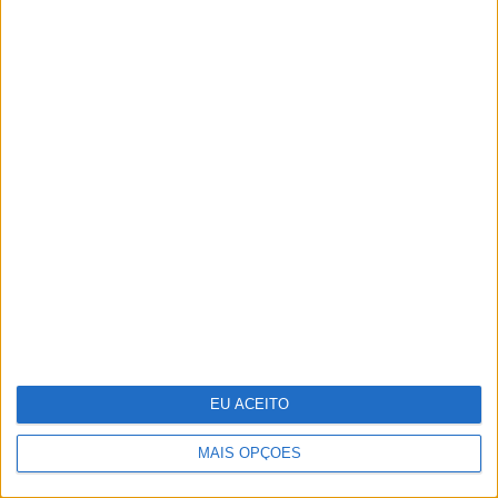
Celebrar a Páscoa com escapadinhas
para todos
EU ACEITO
MAIS OPÇÕES