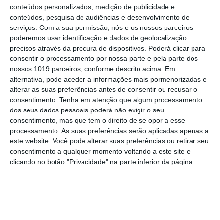
conteúdos personalizados, medição de publicidade e
conteúdos, pesquisa de audiências e desenvolvimento de
MERCADOS
serviços.
Com a sua permissão, nós e os nossos parceiros
Já pode usar música da Sony nos seus
poderemos usar identificação e dados de geolocalização
vídeos do Facebook
precisos através da procura de dispositivos. Poderá clicar para
consentir o processamento por nossa parte e pela parte dos
nossos 1019 parceiros, conforme descrito acima. Em
alternativa, pode aceder a informações mais pormenorizadas e
alterar as suas preferências antes de consentir ou recusar o
consentimento.
Tenha em atenção que algum processamento
CAPA DA EDIÇÃO
dos seus dados pessoais poderá não exigir o seu
consentimento, mas que tem o direito de se opor a esse
processamento. As suas preferências serão aplicadas apenas a
este website. Você pode alterar suas preferências ou retirar seu
consentimento a qualquer momento voltando a este site e
clicando no botão "Privacidade" na parte inferior da página.