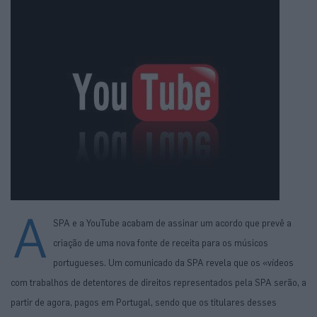
A
SPA e a YouTube acabam de assinar um acordo que prevê a
criação de uma nova fonte de receita para os músicos
portugueses. Um comunicado da SPA revela que os «vídeos
com trabalhos de detentores de direitos representados pela SPA serão, a
partir de agora, pagos em Portugal, sendo que os titulares desses