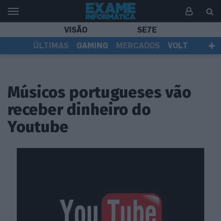
VISÃO
SE7E
ÚLTIMAS
GAMING
MERCADOS
VOLT
EI TV
TESTES
ASSINANTES
Músicos portugueses vão
receber dinheiro do
Youtube