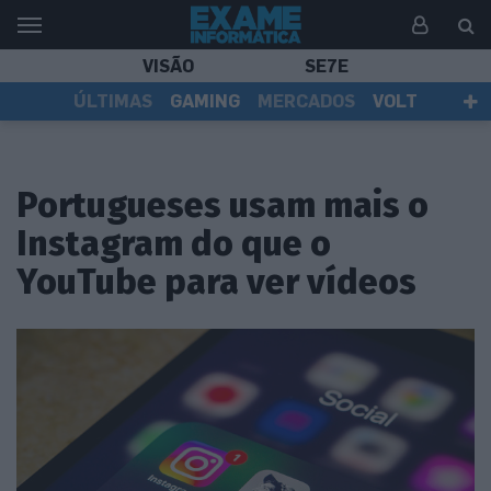
VISÃO
SE7E
ÚLTIMAS
GAMING
MERCADOS
VOLT
EI TV
TESTES
ASSINANTES
Portugueses usam mais o
Instagram do que o
YouTube para ver vídeos