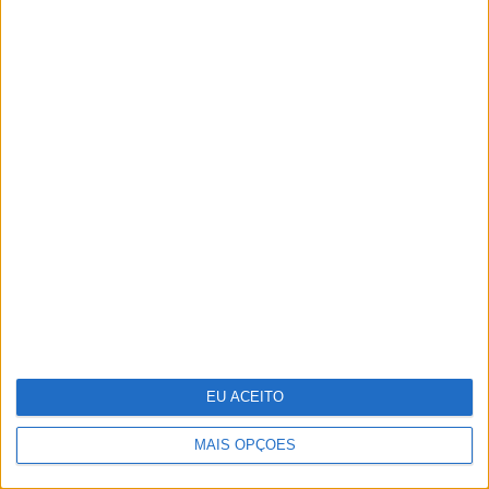
Os dois primeiros presidentes da
Gulbenkian
EU ACEITO
MAIS OPÇÕES