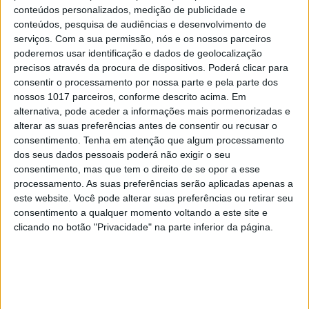
conteúdos personalizados, medição de publicidade e
conteúdos, pesquisa de audiências e desenvolvimento de
serviços.
Com a sua permissão, nós e os nossos parceiros
poderemos usar identificação e dados de geolocalização
precisos através da procura de dispositivos. Poderá clicar para
consentir o processamento por nossa parte e pela parte dos
nossos 1017 parceiros, conforme descrito acima. Em
SOCIEDADE
alternativa, pode aceder a informações mais pormenorizadas e
Conta no YouTube do Grupo 1143
alterar as suas preferências antes de consentir ou recusar o
suspensa na sequência de reportagem
consentimento.
Tenha em atenção que algum processamento
sobre discurso de ódio em Portugal do
dos seus dados pessoais poderá não exigir o seu
The New York Times
consentimento, mas que tem o direito de se opor a esse
processamento. As suas preferências serão aplicadas apenas a
este website. Você pode alterar suas preferências ou retirar seu
consentimento a qualquer momento voltando a este site e
clicando no botão "Privacidade" na parte inferior da página.