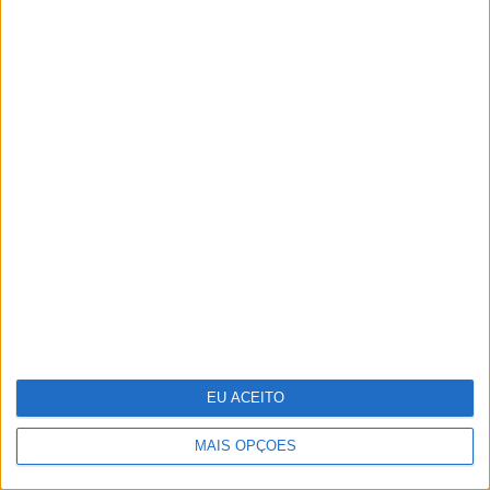
Ralis de regularidade: das apps
gratuitas às sondas, conheça a
tecnologia que pode usar para ser
competitivo
EU ACEITO
Do ponto A ao G, eis o mapa de prazer
da mulher
MAIS OPÇÕES