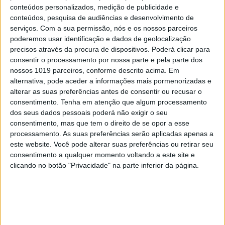
conteúdos personalizados, medição de publicidade e
Apesar de a Talent Protocol já usar um sistema de
conteúdos, pesquisa de audiências e desenvolvimento de
verificação de identidade baseada em documentos
serviços.
Com a sua permissão, nós e os nossos parceiros
oficiais (como o cartão de cidadão), isso não impede, por
poderemos usar identificação e dados de geolocalização
precisos através da procura de dispositivos. Poderá clicar para
exemplo, que um utilizador crie duas contas, validando a
consentir o processamento por nossa parte e pela parte dos
identidade num lado com o cartão de cidadão e no outro
nossos 1019 parceiros, conforme descrito acima. Em
com o passaporte. Com o sistema da WorldID, baseado
alternativa, pode aceder a informações mais pormenorizadas e
alterar as suas preferências antes de consentir ou recusar o
na digitalização da íris, é como se cada pessoa só
consentimento.
Tenha em atenção que algum processamento
pudesse existir uma vez, não sendo possível ‘desdobrar’ a
dos seus dados pessoais poderá não exigir o seu
identidade por vários meios.
consentimento, mas que tem o direito de se opor a esse
processamento. As suas preferências serão aplicadas apenas a
este website. Você pode alterar suas preferências ou retirar seu
“O WorldID tem dois benefícios: um, previne pessoas mal
consentimento a qualquer momento voltando a este site e
clicando no botão "Privacidade" na parte inferior da página.
intencionados na plataforma; e segundo, cria mais
confiança entre as ligações, o facto de uma conta estar
verificada pela WorldID cria mais confiança [na rede]”,
sublinha Filipe Macedo.