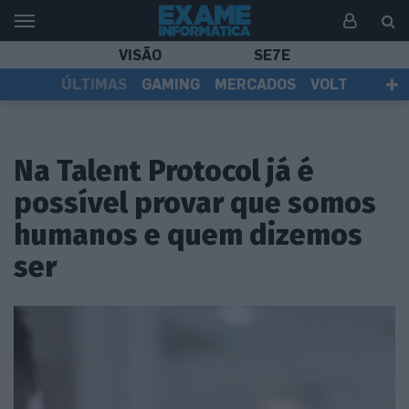
VISÃO
SE7E
ÚLTIMAS
GAMING
MERCADOS
VOLT
EI TV
TESTES
ASSINANTES
Na Talent Protocol já é
possível provar que somos
humanos e quem dizemos
ser