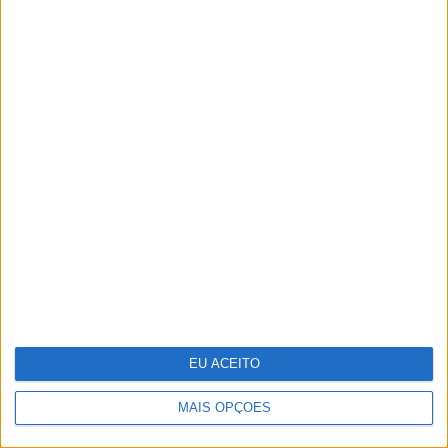
O futuro começou esta noite. Como foi
preparado o 25 de Abril
EU ACEITO
MAIS OPÇÕES