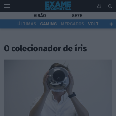
VISÃO
SE7E
ÚLTIMAS
GAMING
MERCADOS
VOLT
EI TV
TESTES
ASSINANTES
O colecionador de íris