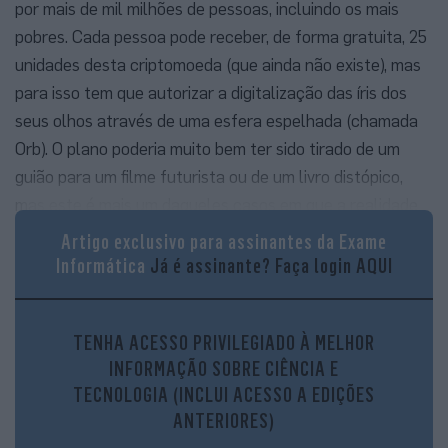
por mais de mil milhões de pessoas, incluindo os mais
pobres. Cada pessoa pode receber, de forma gratuita, 25
unidades desta criptomoeda (que ainda não existe), mas
para isso tem que autorizar a digitalização das íris dos
seus olhos através de uma esfera espelhada (chamada
Orb). O plano poderia muito bem ter sido tirado de um
guião para um filme futurista ou de um livro distópico,
mas este é mais um daqueles casos em que a realidade
supera a ficção. E para angariar o maior número possível
Artigo exclusivo para assinantes da Exame
de utilizadores (e íris) na Europa escolheram para liderar
Informática
Já é assinante?
Faça login AQUI
o processo… um português.
TENHA ACESSO PRIVILEGIADO À MELHOR
INFORMAÇÃO SOBRE CIÊNCIA E
TECNOLOGIA (INCLUI ACESSO A EDIÇÕES
ANTERIORES)