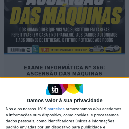
EXAME INFORMÁTICA Nº 356:
ASCENSÃO DAS MÁQUINAS
Damos valor à sua privacidade
MAIS NA VISÃO
Nós e os nossos 1019
parceiros
armazenamos e/ou acedemos
a informações num dispositivo, como cookies, e processamos
dados pessoais, como identificadores únicos e informações
padrão enviadas por um dispositivo para publicidade e