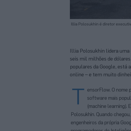
Illia Polosukhin é diretor exec
Illia Polosukhin lidera uma
seis mil milhões de dólares
populares da Google, está 
online – e tem muito dinhei
T
ensorFlow. O nome p
software mais popul
(machine learning). 
Polosukhin. Quando chegou, 
engenheiros da própria Goog
programadores de Inteligência