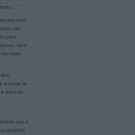
mente.
olo dos seus
usam, nas
dos para
liosos, será
forma como
ains.
r a carga de
 é único de
dólares que a
 os projetos