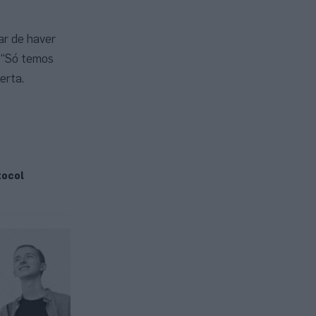
ar de haver
: “Só temos
erta.
tocol