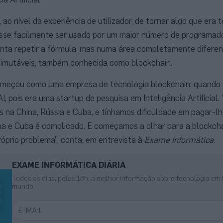
ao nível da experiência de utilizador, de tornar algo que era
se facilmente ser usado por um maior número de programado
tenta repetir a fórmula, mas numa área completamente diferen
s imutáveis, também conhecida como blockchain.
meçou como uma empresa de tecnologia blockchain: quando f
, pois era uma startup de pesquisa em Inteligência Artificial.
s na China, Rússia e Cuba, e tínhamos dificuldade em pagar-lh
ina e Cuba é complicado. E começamos a olhar para a blockc
róprio problema”, conta, em entrevista à
Exame Informática
.
EXAME INFORMÁTICA DIÁRIA
Todos os dias, pelas 18h, a melhor informação sobre tecnologia em 
mundo