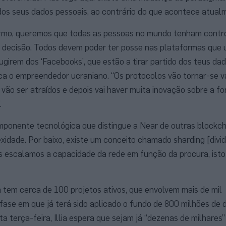
dos seus dados pessoais, ao contrário do que acontece atual
ermo, queremos que todas as pessoas no mundo tenham contr
e decisão. Todos devem poder ter posse nas plataformas que 
ugirem dos ‘Facebooks’, que estão a tirar partido dos teus da
ica o empreendedor ucraniano. “Os protocolos vão tornar-se va
s vão ser atraídos e depois vai haver muita inovação sobre a 
.
onente tecnológica que distingue a Near de outras blockch
dade. Por baixo, existe um conceito chamado sharding [dividi
 escalamos a capacidade da rede em função da procura, isto
 tem cerca de 100 projetos ativos, que envolvem mais de mil
fase em que já terá sido aplicado o fundo de 800 milhões de 
 terça-feira, Illia espera que sejam já “dezenas de milhares”