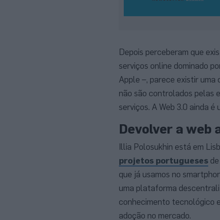
Depois perceberam que exis
serviços online dominado p
Apple –, parece existir uma
não são controlados pelas e
serviços. A Web 3.0 ainda é
Devolver a web a
Illia Polosukhin está em Li
projetos portugueses
de 
que já usamos no smartphon
uma plataforma descentrali
conhecimento tecnológico e
adoção no mercado.