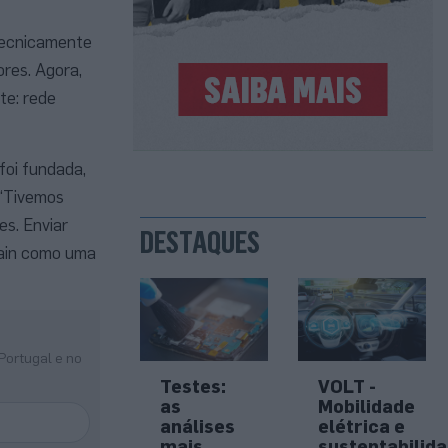
 tecnicamente
res. Agora,
te: rede
oi fundada,
 “Tivemos
es. Enviar
DESTAQUES
hain como uma
Portugal e no
Testes:
VOLT -
as
Mobilidade
análises
elétrica e
mais
sustentabilid