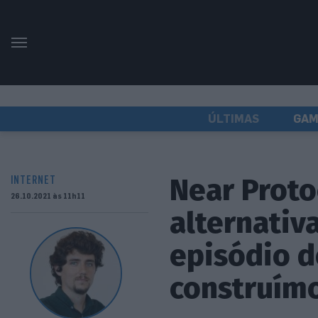
ÚLTIMAS
GAM
Near Proto
INTERNET
26.10.2021 às 11h11
alternativ
episódio d
construím