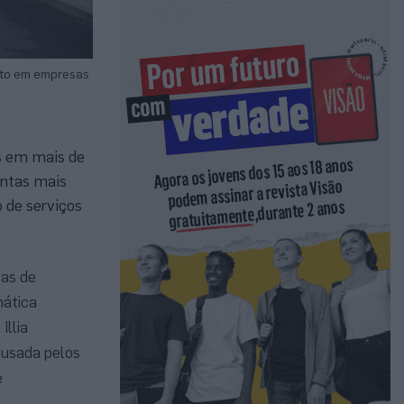
ento em empresas
os em mais de
entas mais
 de serviços
cas de
mática
Illia
 usada pelos
e