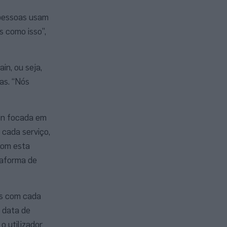
 pessoas usam
 como isso”,
in, ou seja,
as. “Nós
ain focada em
 cada serviço,
com esta
taforma de
as com cada
 data de
o utilizador