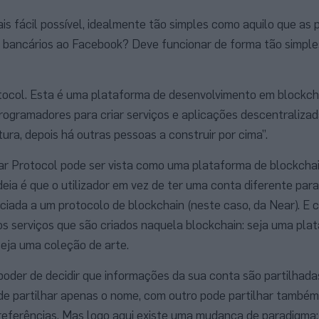
s fácil possível, idealmente tão simples como aquilo que as
 bancários ao Facebook? Deve funcionar de forma tão simples
tocol. Esta é uma plataforma de desenvolvimento em blockcha
rogramadores para criar serviços e aplicações descentralizad
ura, depois há outras pessoas a construir por cima”.
Near Protocol pode ser vista como uma plataforma de blockch
 ideia é que o utilizador em vez de ter uma conta diferente para
iada a um protocolo de blockchain (neste caso, da Near). E 
s serviços que são criados naquela blockchain: seja uma pla
seja uma coleção de arte.
 poder de decidir que informações da sua conta são partilhad
de partilhar apenas o nome, com outro pode partilhar também
referências. Mas logo aqui existe uma mudança de paradigma: 