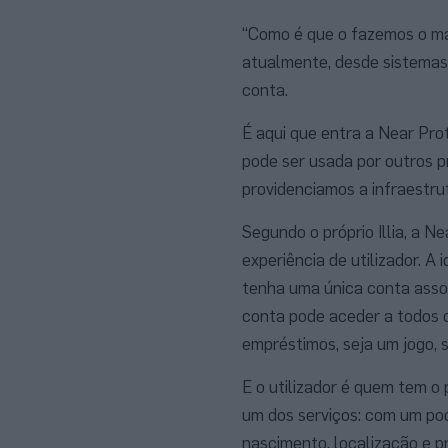
“Como é que o fazemos o mai
atualmente, desde sistemas
conta.
É aqui que entra a Near Pro
pode ser usada por outros p
providenciamos a infraestrut
Segundo o próprio Illia, a 
experiência de utilizador. A
tenha uma única conta assoc
conta pode aceder a todos o
empréstimos, seja um jogo, 
E o utilizador é quem tem o
um dos serviços: com um po
nascimento, localização e p