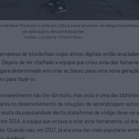
utivo da Near Protocol e está em Lisboa para anunciar um mega investim
de aplicações descentralizadas
Crédito: Luís Barra | Trust in News
 empresa de blockchain cujos ativos digitais estão avaliad
. Depois de ter chefiado a equipa que criou uma das ferram
agora determinado em criar as bases para uma nova geração
ro para fazê-lo
rovavelmente não lhe diz muito, mas esta é uma das bibliote
ares no desenvolvimento de soluções de aprendizagem auto
E muita da popularidade desta plataforma de código deve-se a 
em 2014, à equipa que estava a criar esta ferramenta, só era
le. Quando saiu, em 2017, já era uma das mais populares entr
 Artificial.