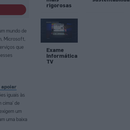
rigorosas
Num mundo de
, Microsoft,
erviços que
Exame
nesses
Informática
TV
 apoiar
es iguais às
 cima’ de
 exigem um
ham uma baixa