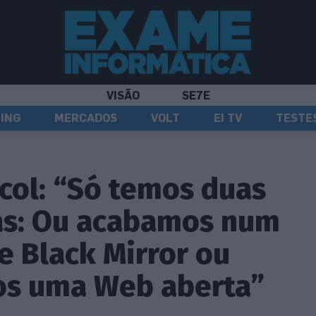
VISÃO
SE7E
ING
MERCADOS
VOLT
EI TV
TESTE
col: “Só temos duas
as: Ou acabamos num
e Black Mirror ou
os uma Web aberta”