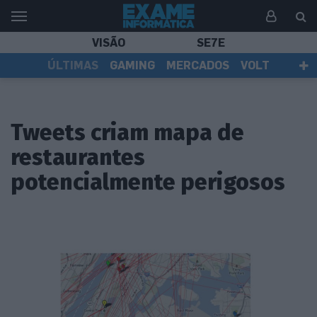
VISÃO
SE7E
ÚLTIMAS
GAMING
MERCADOS
VOLT
EI TV
TESTES
ASSINANTES
Tweets criam mapa de
restaurantes
potencialmente perigosos