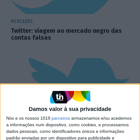
MERCADOS
Twitter: viagem ao mercado negro das
contas falsas
Damos valor à sua privacidade
Nós e os nossos 1019
parceiros
armazenamos e/ou acedemos
a informações num dispositivo, como cookies, e processamos
INTERNET
dados pessoais, como identificadores únicos e informações
Twitter anuncia botão de alerta contra
padrão enviadas por um dispositivo para publicidade e