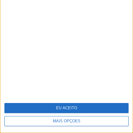
Stella McCartney: designer distinguida
na Nat Gala
EU ACEITO
MAIS OPÇÕES