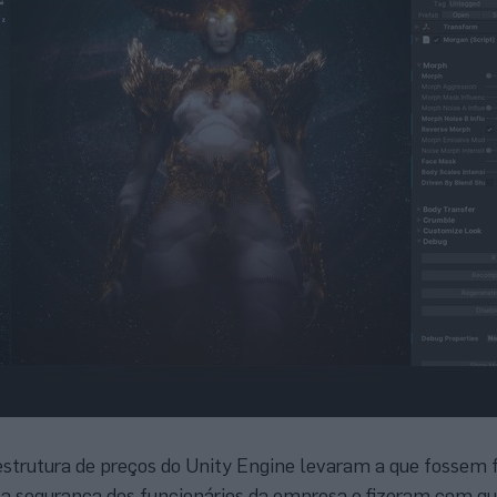
estrutura de preços do Unity Engine levaram a que fossem f
 a segurança dos funcionários da empresa e fizeram com q