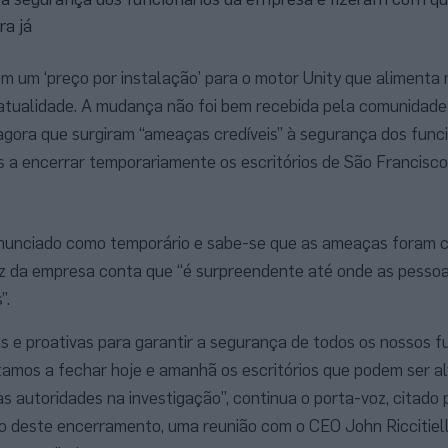
ra já
om um ‘preço por instalação’ para o motor Unity que alimenta
atualidade. A mudança não foi bem recebida pela comunidade
agora que surgiram “ameaças credíveis” à segurança dos funci
s a encerrar temporariamente os escritórios de São Francisco
anunciado como temporário e sabe-se que as ameaças foram
oz da empresa conta que “é surpreendente até onde as pesso
”.
e proativas para garantir a segurança de todos os nossos fu
stamos a fechar hoje e amanhã os escritórios que podem ser a
 autoridades na investigação”, continua o porta-voz, citado 
o deste encerramento, uma reunião com o CEO John Riccitie