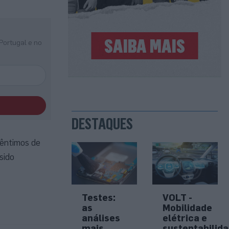
Portugal e no
DESTAQUES
cêntimos de
sido
Testes:
VOLT -
as
Mobilidade
análises
elétrica e
mais
sustentabilid