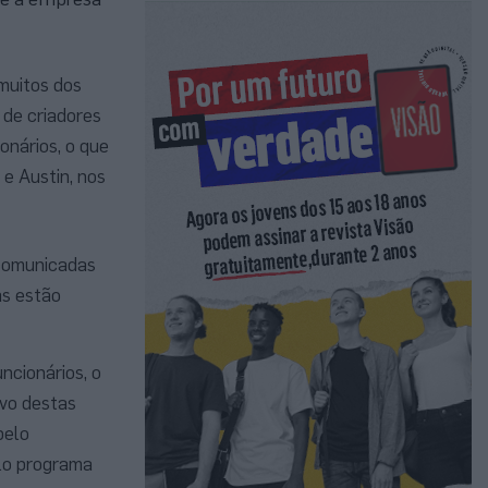
 muitos dos
 de criadores
onários, o que
 e Austin, nos
 comunicadas
as estão
ncionários, o
lvo destas
pelo
llo programa