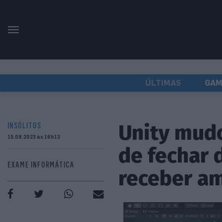
ÚLTIMAS
GAM
Unity mud
INSÓLITOS
15.09.2023 às 16h12
de fechar 
EXAME INFORMÁTICA
receber a