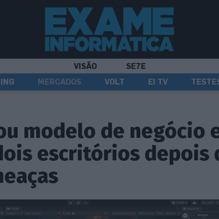
VISÃO
SE7E
ING
MERCADOS
VOLT
EI TV
TESTE
ou modelo de negócio e
dois escritórios depois
meaças