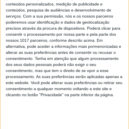
conteúdos personalizados, medição de publicidade e
conteúdos, pesquisa de audiências e desenvolvimento de
serviços.
Com a sua permissão, nós e os nossos parceiros
poderemos usar identificação e dados de geolocalização
precisos através da procura de dispositivos. Poderá clicar para
INSÓLITOS
consentir o processamento por nossa parte e pela parte dos
Como é que os lagartos ocupam o
nossos 1017 parceiros, conforme descrito acima. Em
tempo livre no Espaço?
alternativa, pode aceder a informações mais pormenorizadas e
alterar as suas preferências antes de consentir ou recusar o
consentimento.
Tenha em atenção que algum processamento
dos seus dados pessoais poderá não exigir o seu
consentimento, mas que tem o direito de se opor a esse
processamento. As suas preferências serão aplicadas apenas a
CAPA DA EDIÇÃO
este website. Você pode alterar suas preferências ou retirar seu
consentimento a qualquer momento voltando a este site e
clicando no botão "Privacidade" na parte inferior da página.