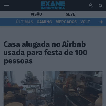
VISÃO
SE7E
ÚLTIMAS
GAMING
MERCADOS
VOLT
EI TV
TESTES
ASSINANTES
Casa alugada no Airbnb
usada para festa de 100
pessoas