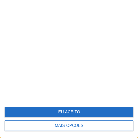
queda
A Sagração da Primavera - Quando a
morte é também fonte de vida
EU ACEITO
MAIS OPÇÕES