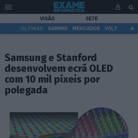
VISÃO
SE7E
ÚLTIMAS
GAMING
MERCADOS
VOLT
EI TV
TESTES
ASSINANTES
Samsung e Stanford
desenvolvem ecrã OLED
com 10 mil píxeis por
polegada