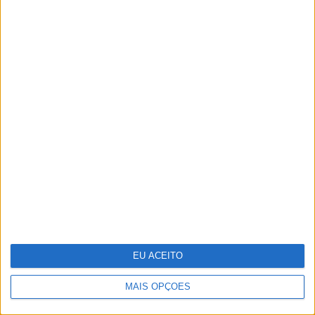
A longevidade não se improvisa
EU ACEITO
MAIS OPÇÕES