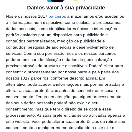
ecrã OLED com 10 mil píxeis por
Damos valor à sua privacidade
polegada
Nós e os nossos 1017
parceiros
armazenamos e/ou acedemos
Tecnologia OLED pode abrir caminho a
a informações num dispositivo, como cookies, e processamos
experiências de Realidade Virtual sem qualquer
dados pessoais, como identificadores únicos e informações
falha, com o uso de painéis com uma 'super
padrão enviadas por um dispositivo para publicidade e
resolução'
conteúdos personalizados, medição de publicidade e
conteúdos, pesquisa de audiências e desenvolvimento de
serviços.
Com a sua permissão, nós e os nossos parceiros
poderemos usar identificação e dados de geolocalização
precisos através da procura de dispositivos. Poderá clicar para
consentir o processamento por nossa parte e pela parte dos
SITES DO GRUPO TRUST IN NEWS
nossos 1017 parceiros, conforme descrito acima. Em
alternativa, pode aceder a informações mais pormenorizadas e
alterar as suas preferências antes de consentir ou recusar o
consentimento.
Tenha em atenção que algum processamento
Visão
Visão Se7e
dos seus dados pessoais poderá não exigir o seu
consentimento, mas que tem o direito de se opor a esse
processamento. As suas preferências serão aplicadas apenas a
este website. Você pode alterar suas preferências ou retirar seu
consentimento a qualquer momento voltando a este site e