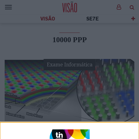
VISÃO
SE7E
10000 PPP
Exame Informática
EXAME INFORMÁTICA
Samsung e Stanford desenvolvem