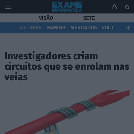
VISÃO
SE7E
ÚLTIMAS
GAMING
MERCADOS
VOLT
EI TV
TESTES
ASSINANTES
Investigadores criam
circuitos que se enrolam nas
veias