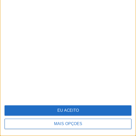
Ria Formosa, guiados pela água
A fruta comum que têm mais de 1600
elementos e que os cientistas querem
ver reconhecida como "superalimento"
EU ACEITO
MAIS OPÇÕES