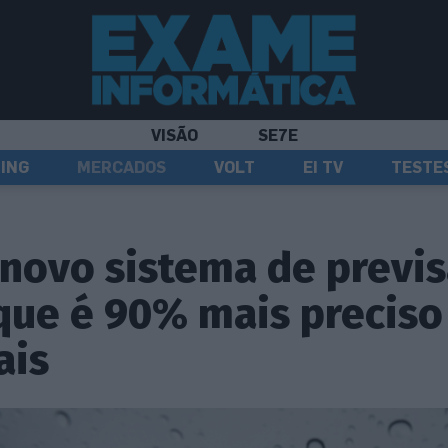
VISÃO
SE7E
ING
MERCADOS
VOLT
EI TV
TESTE
novo sistema de previ
que é 90% mais preciso
ais