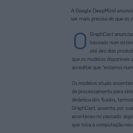
A Google DeepMind anuncia
ser mais preciso do que os
O
GraphCast anunciado
baseado num sistem
até dez dias produz
que os modelos disponíveis 
acreditar que “estamos num 
Os modelos atuais assentam
de processamento para simul
dinâmica dos fluidos, termo
GraphCast, assenta, por su
aconteceu no passado, algo
que toca à computação nece