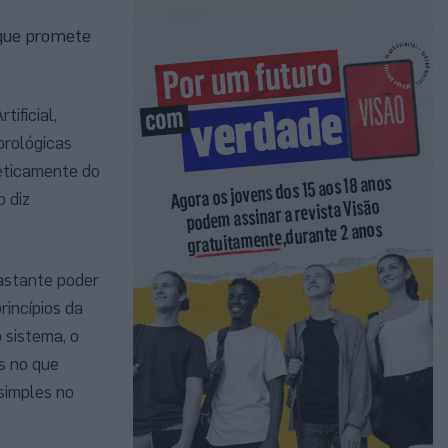
 que promete
ificial,
orológicas
geticamente do
 diz
astante poder
incípios da
 sistema, o
s no que
simples no