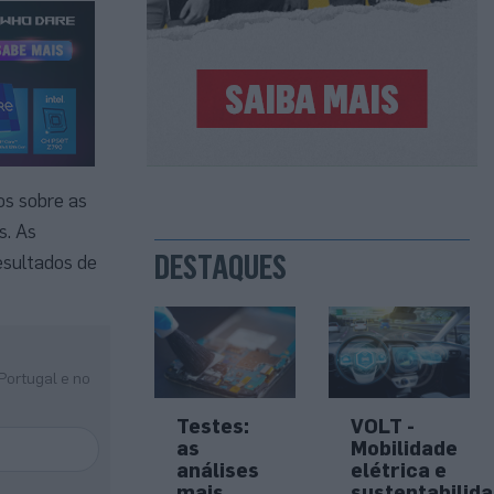
os sobre as
s. As
DESTAQUES
esultados de
Portugal e no
Testes:
VOLT -
as
Mobilidade
análises
elétrica e
mais
sustentabilid