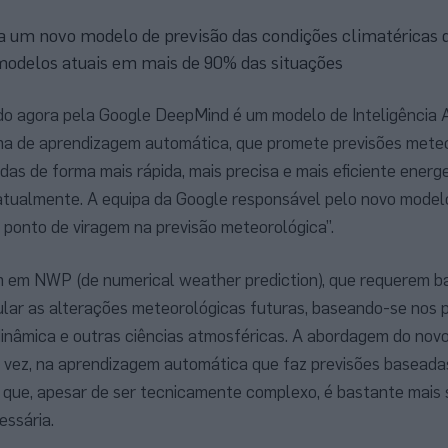
 um novo modelo de previsão das condições climatéricas
 modelos atuais em mais de 90% das situações
 agora pela Google DeepMind é um modelo de Inteligência Art
a de aprendizagem automática, que promete previsões mete
idas de forma mais rápida, mais precisa e mais eficiente ener
atualmente. A equipa da Google responsável pelo novo modelo
ponto de viragem na previsão meteorológica”.
 em NWP (de numerical weather prediction), que requerem b
ar as alterações meteorológicas futuras, baseando-se nos pr
dinâmica e outras ciências atmosféricas. A abordagem do novo
a vez, na aprendizagem automática que faz previsões baseada
 que, apesar de ser tecnicamente complexo, é bastante mais 
ssária.