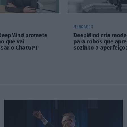
MERCADOS
DeepMind promete
DeepMind cria model
o que vai
para robôs que apr
ssar o ChatGPT
sozinho a aperfeiço