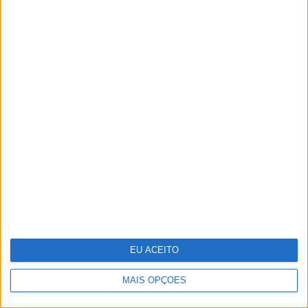
António Casalinho: ninguém o pára
Pavilhão Julião Sarmento - Quando a
arte se confunde com a vida
EU ACEITO
MAIS OPÇÕES