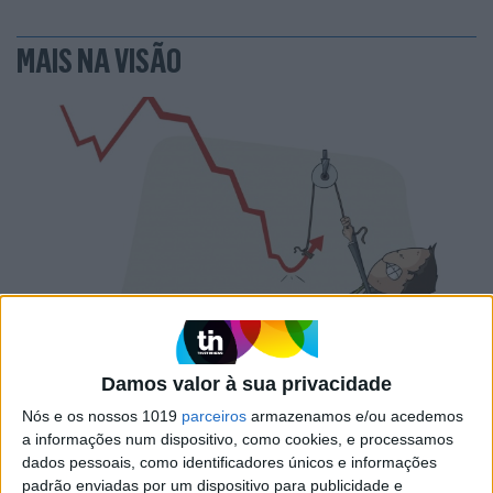
MAIS NA VISÃO
PENSAR
A Deloitte e a implosão do Ministério da
Damos valor à sua privacidade
Educação
Nós e os nossos 1019
parceiros
armazenamos e/ou acedemos
a informações num dispositivo, como cookies, e processamos
dados pessoais, como identificadores únicos e informações
padrão enviadas por um dispositivo para publicidade e