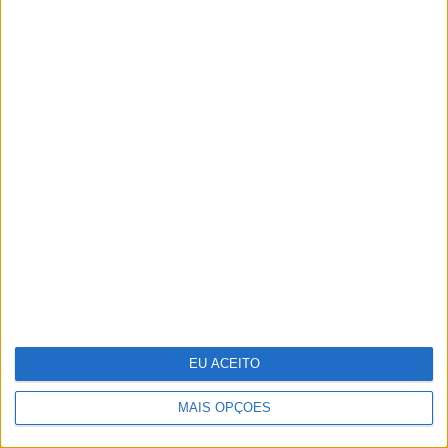
Júlia Palha arrasadora na 4ª
temporada de “O Clube”
EU ACEITO
MAIS OPÇÕES