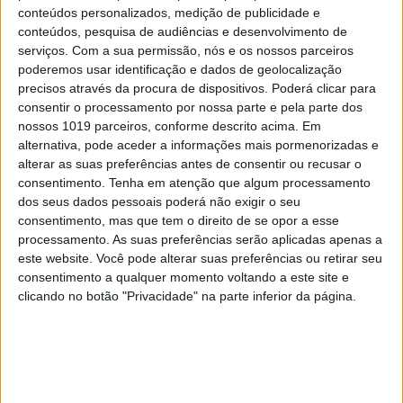
turistas que afastará quem trabalha em Lisboa
conteúdos personalizados, medição de publicidade e
conteúdos, pesquisa de audiências e desenvolvimento de
2
Celebridades que viram os seus vídeos íntimos na
serviços.
Com a sua permissão, nós e os nossos parceiros
Internet
poderemos usar identificação e dados de geolocalização
precisos através da procura de dispositivos. Poderá clicar para
3
consentir o processamento por nossa parte e pela parte dos
Quem é Deus para uma criança? Opinião de José
nossos 1019 parceiros, conforme descrito acima. Em
Brissos-Lino
alternativa, pode aceder a informações mais pormenorizadas e
4
alterar as suas preferências antes de consentir ou recusar o
Covas do Barroso: A luta por um modo de vida
consentimento.
Tenha em atenção que algum processamento
dos seus dados pessoais poderá não exigir o seu
5
consentimento, mas que tem o direito de se opor a esse
A longevidade não se improvisa
processamento. As suas preferências serão aplicadas apenas a
este website. Você pode alterar suas preferências ou retirar seu
consentimento a qualquer momento voltando a este site e
6
“Saudade é um sentimento muito bonito, mas por
clicando no botão "Privacidade" na parte inferior da página.
vezes muito despropositado. Temos muito
orgulho dessa palavra, que achamos que nos faz
especiais, quando na verdade nos torna
cobardes’’
7
Os Lusíadas são um hospital e Guerra Junqueiro