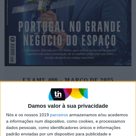
EXAME 488 – MARÇO DE 2025
Damos valor à sua privacidade
MAIS VISTOS
Nós e os nossos 1019
parceiros
armazenamos e/ou acedemos
a informações num dispositivo, como cookies, e processamos
dados pessoais, como identificadores únicos e informações
1
Linha Circular do Metropolitano: O carrossel de
padrão enviadas por um dispositivo para publicidade e