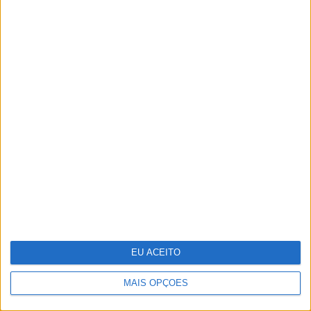
“Uma mãe-chimpanzé educa os
filhos tal como uma mãe humana
devia educar os seus”. Os
ensinamentos de Jane Goodall numa
entrevista a VISÃO
EU ACEITO
MAIS OPÇÕES