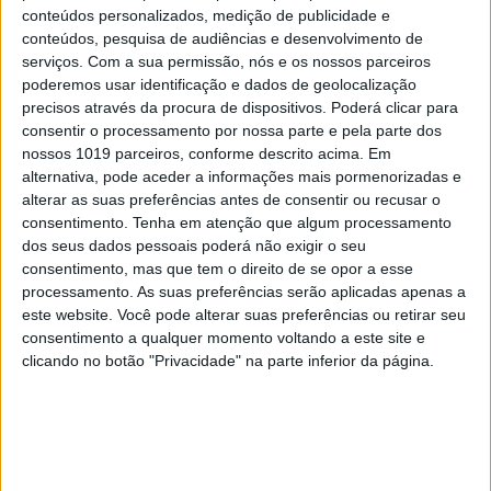
conteúdos personalizados, medição de publicidade e
IA e Hipersegmentação da E-goie-goi.com
conteúdos, pesquisa de audiências e desenvolvimento de
serviços.
Com a sua permissão, nós e os nossos parceiros
Sobre o Intermarché
poderemos usar identificação e dados de geolocalização
precisos através da procura de dispositivos. Poderá clicar para
O Intermarché é uma das principais
consentir o processamento por nossa parte e pela parte dos
nossos 1019 parceiros, conforme descrito acima. Em
insígnias de distribuição alimentar da
alternativa, pode aceder a informações mais pormenorizadas e
Península Ibérica, com uma vasta rede de
alterar as suas preferências antes de consentir ou recusar o
lojas e uma forte aposta na proximidade,
consentimento.
Tenha em atenção que algum processamento
dos seus dados pessoais poderá não exigir o seu
qualidade e inovação na experiência de
consentimento, mas que tem o direito de se opor a esse
compra.
processamento. As suas preferências serão aplicadas apenas a
este website. Você pode alterar suas preferências ou retirar seu
Sobre a E-goi
consentimento a qualquer momento voltando a este site e
clicando no botão "Privacidade" na parte inferior da página.
A E-goi é uma plataforma portuguesa de
automação de marketing omnicanal
especializada em retalho,
e-commerce
e
serviços. Através de Inteligência Artificial,