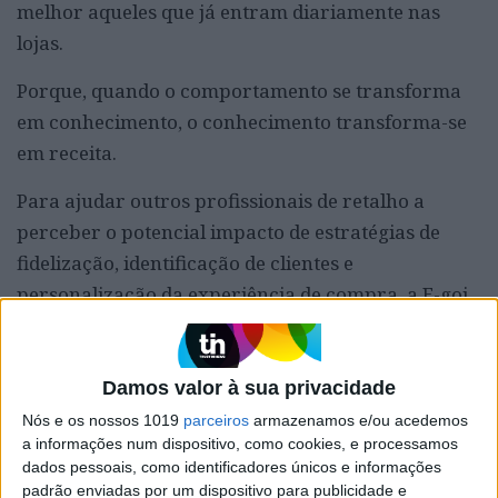
melhor aqueles que já entram diariamente nas
lojas.
Porque, quando o comportamento se transforma
em conhecimento, o conhecimento transforma-se
em receita.
Para ajudar outros profissionais de retalho a
perceber o potencial impacto de estratégias de
fidelização, identificação de clientes e
personalização da experiência de compra, a E-goi
disponibiliza uma calculadora gratuita que
permite estimar o retorno potencial destas
iniciativas com base na realidade de cada negócio.
Damos valor à sua privacidade
Nós e os nossos 1019
parceiros
armazenamos e/ou acedemos
a informações num dispositivo, como cookies, e processamos
A ferramenta está disponível em:
Intermarché
dados pessoais, como identificadores únicos e informações
Case Study: +7% vendas em loja física com CDP,
padrão enviadas por um dispositivo para publicidade e