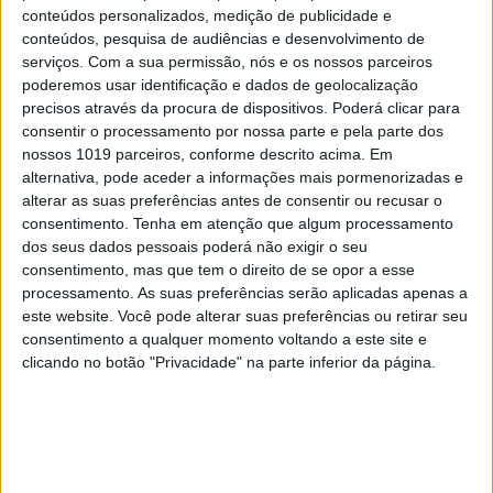
OPINIÃO
conteúdos personalizados, medição de publicidade e
Spoofing: Quando o número do banco
conteúdos, pesquisa de audiências e desenvolvimento de
mente
serviços.
Com a sua permissão, nós e os nossos parceiros
poderemos usar identificação e dados de geolocalização
precisos através da procura de dispositivos. Poderá clicar para
consentir o processamento por nossa parte e pela parte dos
nossos 1019 parceiros, conforme descrito acima. Em
alternativa, pode aceder a informações mais pormenorizadas e
alterar as suas preferências antes de consentir ou recusar o
consentimento.
Tenha em atenção que algum processamento
dos seus dados pessoais poderá não exigir o seu
consentimento, mas que tem o direito de se opor a esse
processamento. As suas preferências serão aplicadas apenas a
este website. Você pode alterar suas preferências ou retirar seu
consentimento a qualquer momento voltando a este site e
clicando no botão "Privacidade" na parte inferior da página.
OPINIÃO
Abdominais "tradicionais" ou
prancha? A explicação de um
professor de Educação Física