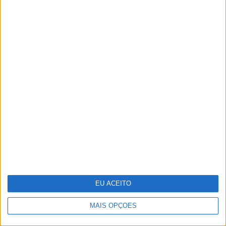
Vídeo: A festa final de 'Miúdos a
Votos'
EU ACEITO
MAIS OPÇÕES