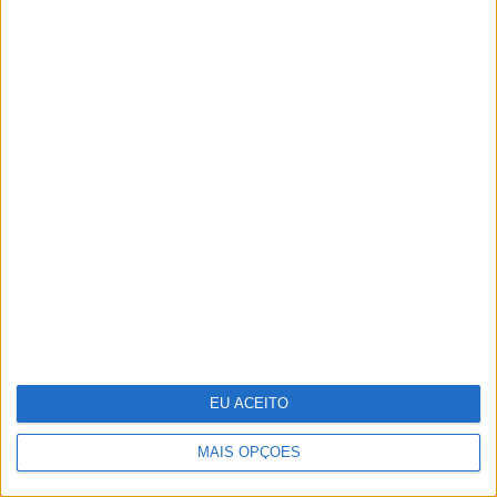
Alqueva à Ria Formosa, guiados
pela água
Dia da Criança: 5 sugestões para te
divertires
EU ACEITO
MAIS OPÇÕES