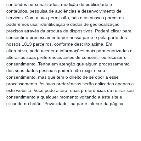
conteúdos personalizados, medição de publicidade e
pressupostos para configurar crime de associação
conteúdos, pesquisa de audiências e desenvolvimento de
criminosa, mas o Tribunal de Instrução Criminal
serviços.
Com a sua permissão, nós e os nossos parceiros
de Lisboa decidiu manter a acusação por este
poderemos usar identificação e dados de geolocalização
precisos através da procura de dispositivos. Poderá clicar para
crime, que surge em coautoria com Machado da
consentir o processamento por nossa parte e pela parte dos
Cruz, Morais Pires, Isabel, Almeida, António
nossos 1019 parceiros, conforme descrito acima. Em
Soares, Pedro Pinto, Nuno Escudeiro, Pedro Serra,
alternativa, pode aceder a informações mais pormenorizadas e
alterar as suas preferências antes de consentir ou recusar o
Alexandre Cadosh, Michel Creton, Cláudia Faria e
consentimento.
Tenha em atenção que algum processamento
Paulo Ferreira.
dos seus dados pessoais poderá não exigir o seu
consentimento, mas que tem o direito de se opor a esse
“O interesse do arguido Ricardo Salgado em todos
processamento. As suas preferências serão aplicadas apenas a
os esquemas delineados por si, ou por terceiros, a
este website. Você pode alterar suas preferências ou retirar seu
consentimento a qualquer momento voltando a este site e
seu mando, perpassa a acusação e é puramente
clicando no botão "Privacidade" na parte inferior da página.
financeiro, já que não está acusado de praticar
caridade“, escreveu o juiz Pedro Santos Correia, no
despacho da decisão instrutória, acrescentando
que “os planos” de Salgado “não seriam