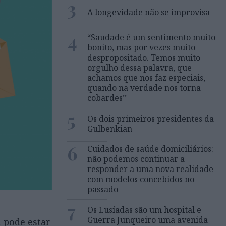
3
A longevidade não se improvisa
4
“Saudade é um sentimento muito
bonito, mas por vezes muito
despropositado. Temos muito
orgulho dessa palavra, que
achamos que nos faz especiais,
quando na verdade nos torna
cobardes’’
5
Os dois primeiros presidentes da
Gulbenkian
6
Cuidados de saúde domiciliários:
não podemos continuar a
responder a uma nova realidade
com modelos concebidos no
passado
7
Os Lusíadas são um hospital e
Guerra Junqueiro uma avenida
l pode estar