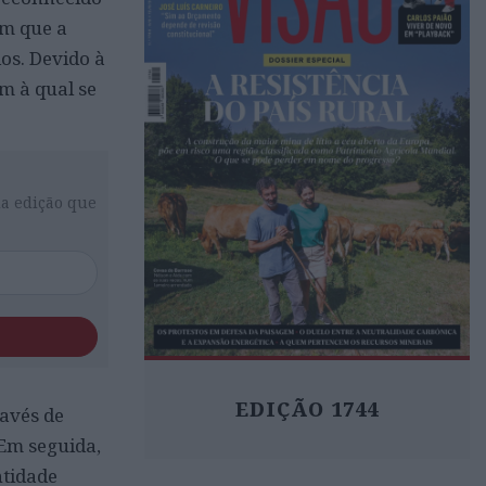
em que a
os. Devido à
m à qual se
da edição que
EDIÇÃO 1744
ravés de
 Em seguida,
tidade