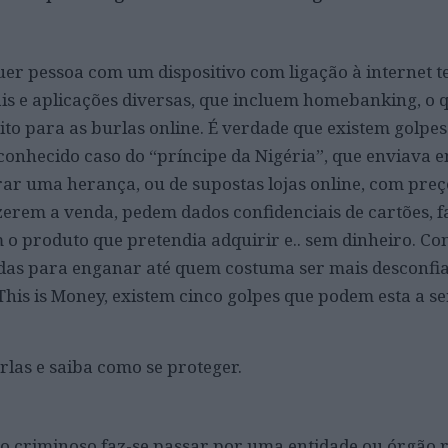
uer pessoa com um dispositivo com ligação à internet t
ais e aplicações diversas, que incluem homebanking, o q
to para as burlas online.
É verdade que existem golpes
 conhecido caso do “príncipe da Nigéria”, que enviava e
ar uma herança, ou de supostas lojas online, com pre
azerem a venda, pedem dados confidenciais de cartões,
m o produto que pretendia adquirir e.. sem dinheiro. Co
adas para enganar até quem costuma ser mais desconfi
 This is Money, existem cinco golpes que podem esta a s
las e saiba como se proteger.
 o criminoso faz-se passar por uma entidade ou órgão