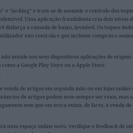
 e “jacking” e trata-se de assumir o controlo dos toqu
telemóvel. Uma aplicação fraudulenta cria dois níveis d
ê disfarça a camada de baixo, invisível. Os toques dad
utilizador não controla e que incluem compras e assin
, não instale nos seus dispositivos aplicações de origem 
 como a Google Play Store ou a Apple Store.
e
e venda de artigos em segunda mão ou em lojas online 
núncios de artigos podem nem sempre ser reais, mas 
gamento sem que em troca exista, de facto, a venda d
a num espaço online novo, verifique o feedback de outr