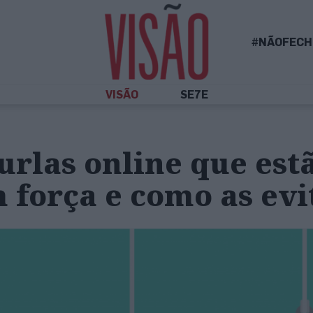
#NÃOFECH
VISÃO
SE7E
urlas online que est
 força e como as evi