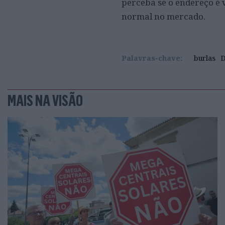
perceba se o endereço é v
normal no mercado.
Palavras-chave:
burlas
D
MAIS NA VISÃO