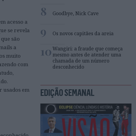
8
Goodbye, Nick Cave
em acesso a
9
ue se revela
Os novos capitães da areia
 que são
10
mails a
Wangiri: a fraude que começa
mesmo antes de atender uma
ços muito
chamada de um número
 fazendo com
desconhecido
ntudo,
ado.
er usados em
EDIÇÃO SEMANAL
 reconhecido