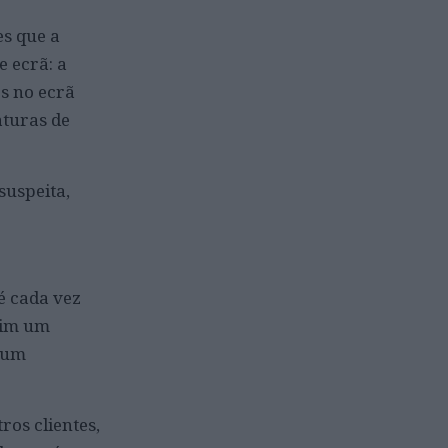
es que a
e ecrã: a
os no ecrã
aturas de
suspeita,
é cada vez
sim um
e um
os clientes,