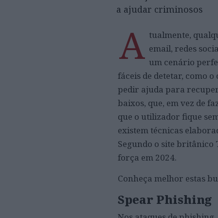
a ajudar criminosos
A
tualmente, qualq
email, redes soci
um cenário perfei
fáceis de detetar, como o
pedir ajuda para recuper
baixos, que, em vez de f
que o utilizador fique se
existem técnicas elabor
Segundo o site britânico
força em 2024.
Conheça melhor estas bur
Spear Phishing
Nos ataques de phishing,