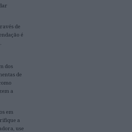
dar
través de
mendação é
.
um dos
mentas de
 como
uzem a
dos em
rifique a
adora, use