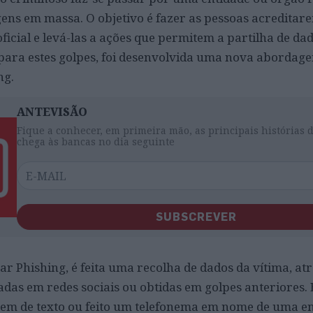
ens em massa. O objetivo é fazer as pessoas acreditar
icial e levá-las a ações que permitem a partilha de dad
 para estes golpes, foi desenvolvida uma nova abordage
ng.
ANTEVISÃO
Fique a conhecer, em primeira mão, as principais histórias 
chega às bancas no dia seguinte
SUBSCREVER
r Phishing, é feita uma recolha de dados da vítima, at
adas em redes sociais ou obtidas em golpes anteriores.
m de texto ou feito um telefonema em nome de uma en