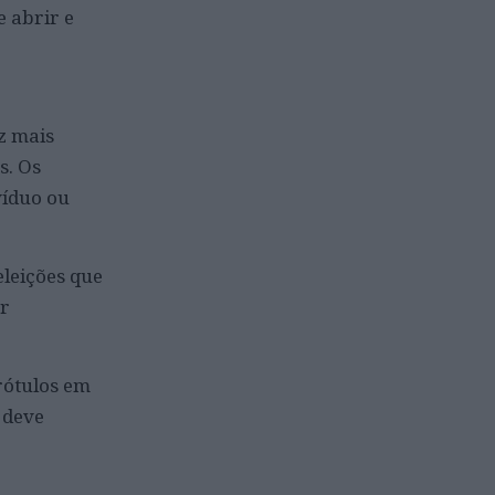
e abrir e
z mais
s. Os
víduo ou
eleições que
ar
rótulos em
 deve