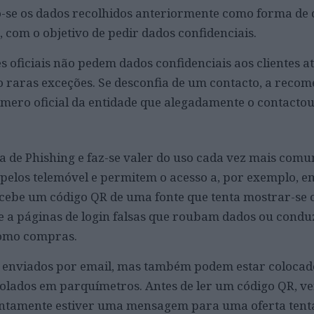
o-se os dados recolhidos anteriormente como forma de 
, com o objetivo de pedir dados confidenciais.
 oficiais não pedem dados confidenciais aos clientes a
o raras exceções. Se desconfia de um contacto, a reco
úmero oficial da entidade que alegadamente o contactou
ma de Phishing e faz-se valer do uso cada vez mais com
s pelos telemóvel e permitem o acesso a, por exemplo, e
ecebe um código QR de uma fonte que tenta mostrar-se
de a páginas de login falsas que roubam dados ou cond
como compras.
 enviados por email, mas também podem estar coloca
colados em parquímetros.
Antes de ler um código QR, ve
juntamente estiver uma mensagem para uma oferta tent