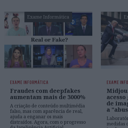
Exame Informática
E
EXAME INFORMÁTICA
EXAME INF
Fraudes com deepfakes
Midjou
aumentam mais de 3000%
acesso
de ima
A criação de conteúdo multimédia
a "abus
falso, mas com aparência de real,
ajuda a enganar os mais
Laboratór
distraídos. Agora, com o progresso
medidas 
da Inteligência Artificial