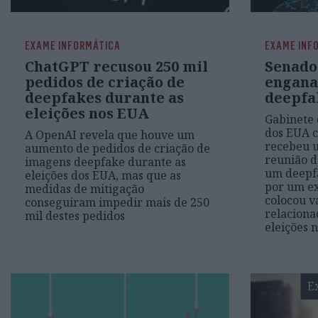
EXAME INFORMÁTICA
EXAME INF
ChatGPT recusou 250 mil
Senado
pedidos de criação de
engana
deepfakes durante as
deepfa
eleições nos EUA
Gabinete
dos EUA 
A OpenAI revela que houve um
recebeu 
aumento de pedidos de criação de
reunião d
imagens deepfake durante as
um deepfa
eleições dos EUA, mas que as
por um ex
medidas de mitigação
colocou v
conseguiram impedir mais de 250
relaciona
mil destes pedidos
eleições 
E