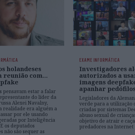
ORMÁTICA
EXAME INFORMÁTICA
os holandeses
Investigadores a
m reunião com…
autorizados a usa
pfake
imagens deepfak
apanhar pedófilos
 pensavam estar a falar
presentante do líder da
Legisladores da Aleman
russa Alexei Navalny,
verde para a utilização
 realidade era alguém a
criadas por sistemas De
passar por ele usando
abuso sexual de criança
eradas por Inteligência
objetivo de atrair e caç
. E os deputados
predadores na Internet
s não são sequer as