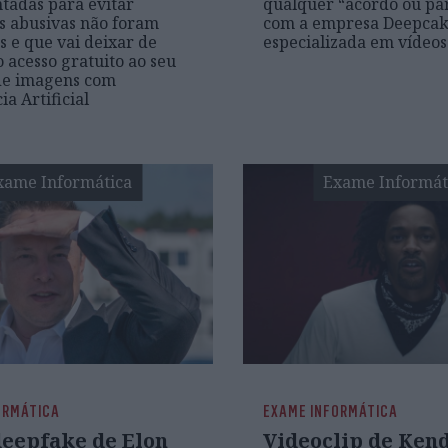
tadas para evitar
qualquer “acordo ou pa
es abusivas não foram
com a empresa Deepcak
s e que vai deixar de
especializada em vídeo
o acesso gratuito ao seu
de imagens com
ia Artificial
xame Informática
Exame Informát
ORMÁTICA
EXAME INFORMÁTICA
deepfake de Elon
Videoclip de Ken