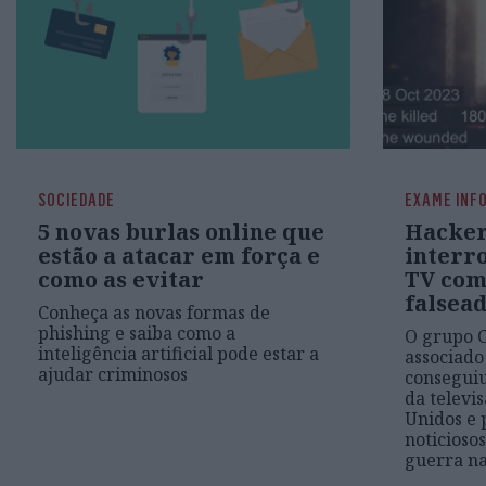
SOCIEDADE
EXAME INF
5 novas burlas online que
Hacker
estão a atacar em força e
interr
como as evitar
TV com 
falsea
Conheça as novas formas de
phishing e saiba como a
O grupo C
inteligência artificial pode estar a
associado
ajudar criminosos
conseguiu
da televi
Unidos e 
noticioso
guerra na