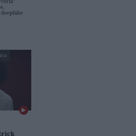
rceria”
e,
s deepfake
ica
drick