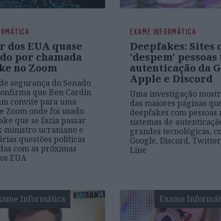
ORMÁTICA
EXAME INFORMÁTICA
r dos EUA quase
Deepfakes: Sites 
do por chamada
'despem' pessoas
ke no Zoom
autenticação da G
Apple e Discord
 de segurança do Senado
confirma que Ben Cardin
Uma investigação mostr
um convite para uma
das maiores páginas q
e Zoom onde foi usado
deepfakes com pessoas
ke que se fazia passar
sistemas de autenticaçã
-ministro ucraniano e
grandes tecnológicas, c
árias questões políticas
Google, Discord, Twitter
das com as próximas
Line
nos EUA
xame Informática
Exame Informát