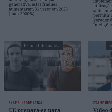
implemen
generativa, estas fradues
utilizaçõ
aumentaram 31 vezes em 2023
suficiente
(mais 3000%)
permitir 
gerador 
Inteligênc
Exame Informática
E
EXAME INFORMÁTICA
EXAME INF
UE prepara-se para
Vídeo 