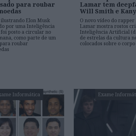
sado para roubar
Lamar tem deepf
moedas
Will Smith e Kan
ilustrando Elon Musk
O novo vídeo do rapper
do por uma Inteligência
Lamar mostra rostos cr
) foi posto a circular no
Inteligência Artificial (
emana, como parte de um
de estrelas da cultura 
para roubar
colocados sobre o corpo
edas
xame Informática
Exame Informát