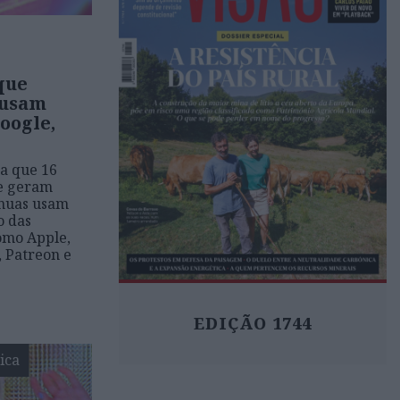
que
 usam
oogle,
a que 16
ue geram
 nuas usam
o das
omo Apple,
, Patreon e
EDIÇÃO 1744
ica