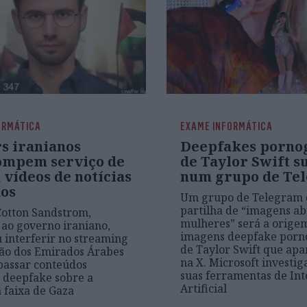
ORMÁTICA
EXAME INFORMÁTICA
s iranianos
Deepfakes pornog
ompem serviço de
de Taylor Swift 
vídeos de notícias
num grupo de Te
dos
Um grupo de Telegram 
partilha de “imagens ab
otton Sandstrom,
mulheres” será a orige
 ao governo iraniano,
imagens deepfake porn
 interferir no streaming
de Taylor Swift que ap
são dos Emirados Árabes
na X. Microsoft investig
passar conteúdos
suas ferramentas de Int
s deepfake sobre a
Artificial
 faixa de Gaza