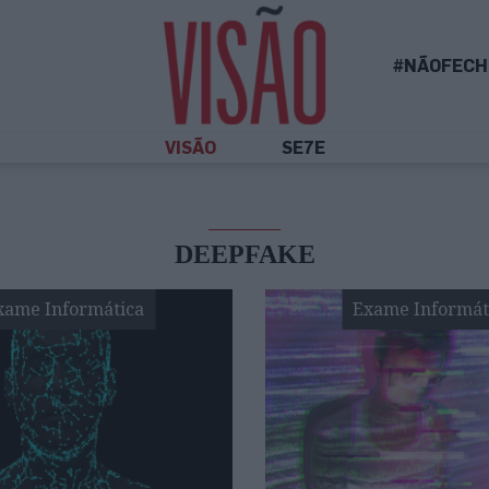
#NÃOFECH
VISÃO
SE7E
DEEPFAKE
xame Informática
Exame Informát