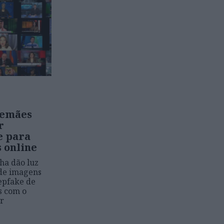
lemães
r
e para
 online
ha dão luz
 de imagens
epfake de
s com o
ar