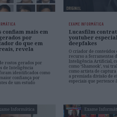
ORMÁTICA
EXAME INFORMÁTICA
s confiam mais em
Lucasfilm contra
 gerados por
youtuber especia
ador do que em
deepfakes
reais, revela
O criador de conteúdos
recurso a ferramentas 
Inteligência Artificial, 
e rostos gerados por
como ‘Shamook’, vai tra
s de Inteligência
como artista de captura 
l foram identificados como
a premiada divisão de e
maior confiança por
especiais que pertence 
ntes de um estudo
xame Informática
Exame Informát