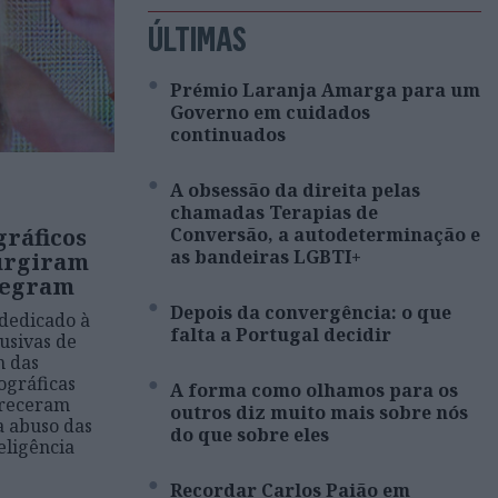
ÚLTIMAS
Prémio Laranja Amarga para um
Governo em cuidados
continuados
A obsessão da direita pelas
chamadas Terapias de
ráficos
Conversão, a autodeterminação e
as bandeiras LGBTI+
surgiram
legram
Depois da convergência: o que
dedicado à
falta a Portugal decidir
usivas de
m das
ográficas
A forma como olhamos para os
areceram
outros diz muito mais sobre nós
a abuso das
do que sobre eles
eligência
Recordar Carlos Paião em