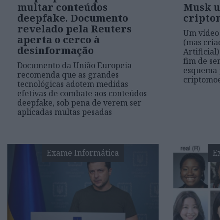
multar conteúdos
Musk u
deepfake. Documento
cripto
revelado pela Reuters
Um vídeo 
aperta o cerco à
(mas cria
desinformação
Artificial
fim de s
Documento da União Europeia
esquema 
recomenda que as grandes
criptomo
tecnológicas adotem medidas
efetivas de combate aos conteúdos
deepfake, sob pena de verem ser
aplicadas multas pesadas
Exame Informática
E