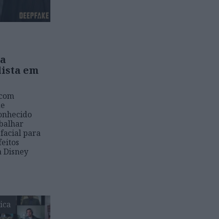
ta
lista em
 com
de
conhecido
balhar
facial para
feitos
à Disney
ica