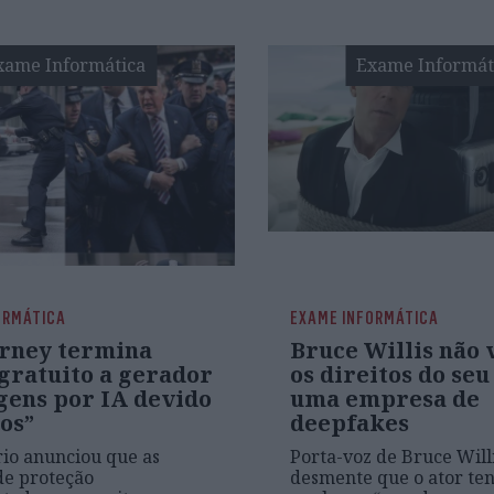
xame Informática
Exame Informát
ORMÁTICA
EXAME INFORMÁTICA
rney termina
Bruce Willis não
 gratuito a gerador
os direitos do seu
gens por IA devido
uma empresa de
os”
deepfakes
io anunciou que as
Porta-voz de Bruce Will
de proteção
desmente que o ator te