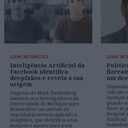
EXAME INFORMÁTICA
EXAME INF
Inteligência Artificial da
Polític
Facebook identifica
fizera
deepfakes e revela a sua
um dee
origem
Deputados
com um re
Empresa de Mark Zuckerberg
oposição 
associou-se a investigadores da
quando na
Universidade do Michigan para
fazer-se 
desenvolver um método de
imagens g
engenharia reversa aplicado a
Artificial
deepfakes, que identifica estas
holandese
imagens e aponta para a sua