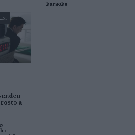
karaoke
ica
 vendeu
 rosto a
is
nha