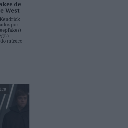
akes de
ye West
 Kendrick
iados por
deepfakes)
negra
 do músico
ica