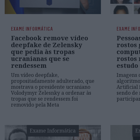
EXAME INFORMÁTICA
EXAME INF
Facebook remove vídeo
Pessoa
deepfake de Zelensky
rostos
que pedia às tropas
comput
ucranianas que se
rostos 
rendessem
estudo
Um vídeo deepfake,
Imagens d
propositadamente adulterado, que
algoritmo
mostrava o presidente ucraniano
Artificia
Volodymyr Zelesnky a ordenar às
sendo de 
tropas que se rendessem foi
participa
removido pela Meta
Exame Informática
E