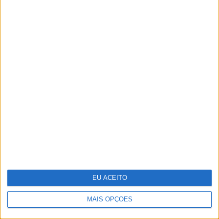
Infeções respiratórias como Covid
ou a gripe podem "acordar" células
cancerígenas adormecidas nos
pulmões
EU ACEITO
MAIS OPÇÕES