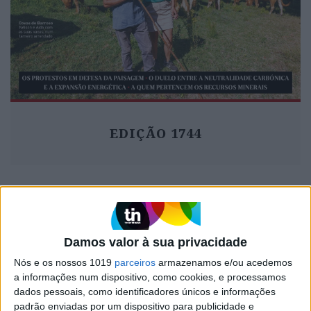
EDIÇÃO 1744
MAIS VISTOS
Damos valor à sua privacidade
1
Linha Circular do Metropolitano: O carrossel de
Nós e os nossos 1019
parceiros
armazenamos e/ou acedemos
turistas que afastará quem trabalha em Lisboa
a informações num dispositivo, como cookies, e processamos
dados pessoais, como identificadores únicos e informações
2
Celebridades que viram os seus vídeos íntimos na
padrão enviadas por um dispositivo para publicidade e