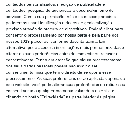
Internet
conteúdos personalizados, medição de publicidade e
conteúdos, pesquisa de audiências e desenvolvimento de
3
serviços.
Com a sua permissão, nós e os nossos parceiros
Covas do Barroso: A luta por um modo de vida
poderemos usar identificação e dados de geolocalização
precisos através da procura de dispositivos. Poderá clicar para
4
Quem é Deus para uma criança? Opinião de José
consentir o processamento por nossa parte e pela parte dos
Brissos-Lino
nossos 1019 parceiros, conforme descrito acima. Em
alternativa, pode aceder a informações mais pormenorizadas e
5
alterar as suas preferências antes de consentir ou recusar o
A longevidade não se improvisa
consentimento.
Tenha em atenção que algum processamento
dos seus dados pessoais poderá não exigir o seu
6
“Saudade é um sentimento muito bonito, mas por
consentimento, mas que tem o direito de se opor a esse
vezes muito despropositado. Temos muito
processamento. As suas preferências serão aplicadas apenas a
orgulho dessa palavra, que achamos que nos faz
este website. Você pode alterar suas preferências ou retirar seu
especiais, quando na verdade nos torna
consentimento a qualquer momento voltando a este site e
cobardes’’
clicando no botão "Privacidade" na parte inferior da página.
7
Os Lusíadas são um hospital e Guerra Junqueiro
uma avenida
8
Tem apneia do sono e não consegue usar a
máquina CPAP? Há uma alternativa a avaliar.