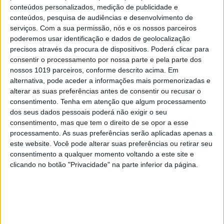
conteúdos personalizados, medição de publicidade e
prole e os escravos (Actos 16:33).
conteúdos, pesquisa de audiências e desenvolvimento de
serviços.
Com a sua permissão, nós e os nossos parceiros
Na herança cultural judaico-cristã os filhos não
poderemos usar identificação e dados de geolocalização
são considerados objectos ou empecilhos, mas
precisos através da procura de dispositivos. Poderá clicar para
pessoas revestidas de dignidade e relevância,
consentir o processamento por nossa parte e pela parte dos
nossos 1019 parceiros, conforme descrito acima. Em
sendo a sua educação levada muito a sério.
alternativa, pode aceder a informações mais pormenorizadas e
Convenhamos. Todos os seres humanos chegados a
alterar as suas preferências antes de consentir ou recusar o
este mundo precisam e merecem ter pais que
consentimento.
Tenha em atenção que algum processamento
dos seus dados pessoais poderá não exigir o seu
sejam de facto adultos e não garotos imaturos.
consentimento, mas que tem o direito de se opor a esse
processamento. As suas preferências serão aplicadas apenas a
este website. Você pode alterar suas preferências ou retirar seu
consentimento a qualquer momento voltando a este site e
clicando no botão "Privacidade" na parte inferior da página.
Palavras-chave:
Crianças
família
questões sociais
Senhor
Vida colectiva / Família / família