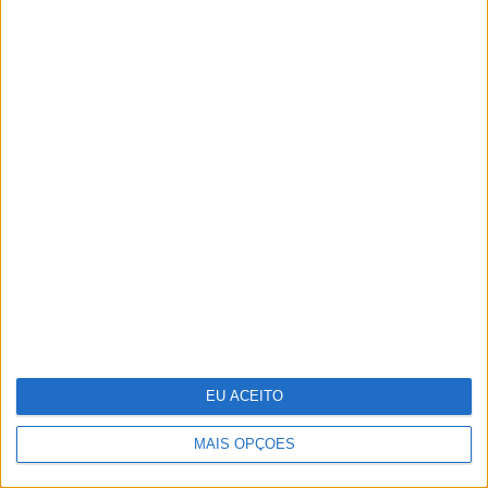
Keep the coins, I want change: um
mapa para a sustentabilidade
empresarial em 2025
EU ACEITO
Guia de essenciais de viagem para a
sua pele
MAIS OPÇÕES