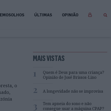
EMOSOLHOS
ÚLTIMAS
OPINIÃO
MAIS VISTAS
1
Quem é Deus para uma criança?
Opinião de José Brissos-Lino
resta, o
2
A longevidade não se improvisa
sado,
azónia
3
Tem apneia do sono e não
consegue usar a máquina CPAP?