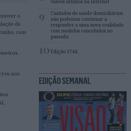
vídeos íntimos na Internet
9
Cuidados de saúde domiciliários:
romover o
não podemos continuar a
ulação de
responder a uma nova realidade
com modelos concebidos no
 Junho, com
passado
10
Edição 1744
lómetros
rreu nos
EDIÇÃO SEMANAL
itos
l,