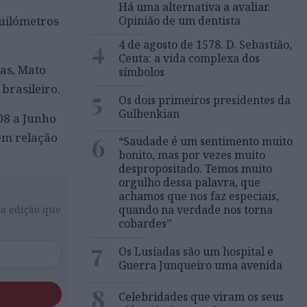
Há uma alternativa a avaliar.
uilómetros
Opinião de um dentista
4
4 de agosto de 1578. D. Sebastião,
Ceuta: a vida complexa dos
as, Mato
símbolos
brasileiro.
5
Os dois primeiros presidentes da
Gulbenkian
08 a Junho
em relação
6
“Saudade é um sentimento muito
bonito, mas por vezes muito
despropositado. Temos muito
orgulho dessa palavra, que
achamos que nos faz especiais,
quando na verdade nos torna
da edição que
cobardes’’
7
Os Lusíadas são um hospital e
Guerra Junqueiro uma avenida
8
Celebridades que viram os seus