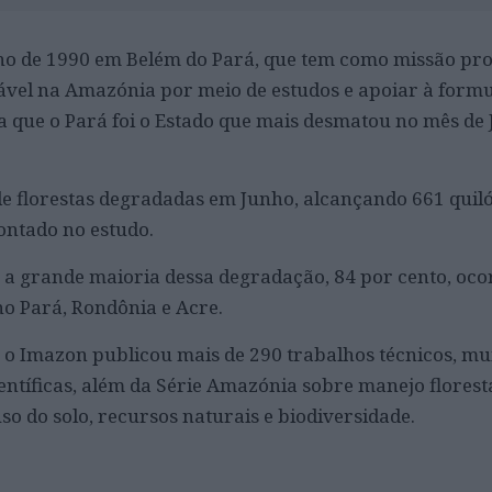
 ano de 1990 em Belém do Pará, que tem como missão p
ável na Amazónia por meio de estudos e apoiar à form
aca que o Pará foi o Estado que mais desmatou no mês de
de florestas degradadas em Junho, alcançando 661 qui
ntado no estudo.
a grande maioria dessa degradação, 84 por cento, oco
no Pará, Rondônia e Acre.
, o Imazon publicou mais de 290 trabalhos técnicos, mu
entíficas, além da Série Amazónia sobre manejo floresta
o do solo, recursos naturais e biodiversidade.