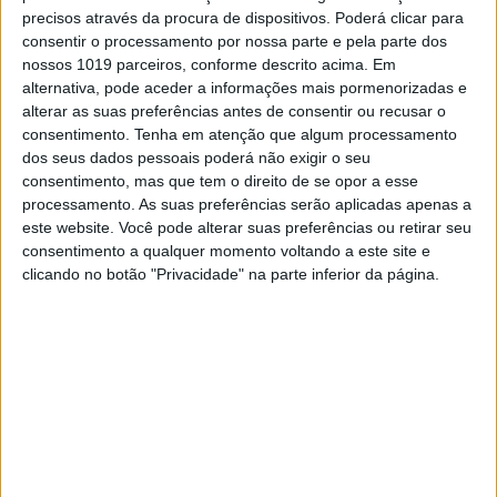
precisos através da procura de dispositivos. Poderá clicar para
consentir o processamento por nossa parte e pela parte dos
nossos 1019 parceiros, conforme descrito acima. Em
alternativa, pode aceder a informações mais pormenorizadas e
alterar as suas preferências antes de consentir ou recusar o
consentimento.
Tenha em atenção que algum processamento
dos seus dados pessoais poderá não exigir o seu
consentimento, mas que tem o direito de se opor a esse
processamento. As suas preferências serão aplicadas apenas a
VISÃO VERDE
EXCLUSIVO
este website. Você pode alterar suas preferências ou retirar seu
Ainda vamos a tempo de salvar a
consentimento a qualquer momento voltando a este site e
Amazónia? Ponto de não retorno
clicando no botão "Privacidade" na parte inferior da página.
pode estar ao virar da esquina
Sob a batuta de Bolsonaro, a floresta tropical
definha. Apesar de o governo brasileiro ter
assinado um compromisso internacional para
reverter a desflorestação, ano após ano a
destruição da Amazónia acelera, provocada pelos
interesses económicos, com impactos
catastróficos na biodiversidade, nos povos
nativos e em todo o planeta. Especialistas avisam