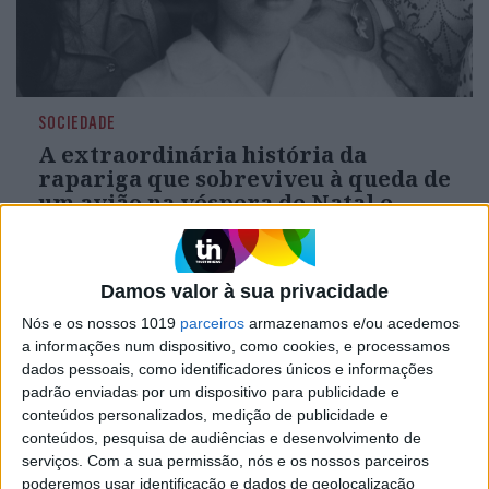
SOCIEDADE
A extraordinária história da
rapariga que sobreviveu à queda de
um avião na véspera de Natal e
passou 11 dias sozinha na selva
amazónica
24 de dezembro de 1971. Juliane Koepcke tinha
Damos valor à sua privacidade
17 anos quando a aeronave em que seguia foi
atingida por um raio. Única sobrevivente entre
Nós e os nossos 1019
parceiros
armazenamos e/ou acedemos
92 pessoas, a jovem alemã-peruana passou fome
a informações num dispositivo, como cookies, e processamos
e frio, e matou com gasolina as larvas alojadas na
dados pessoais, como identificadores únicos e informações
ferida num braço. “Milagre”, ouviu sempre
padrão enviadas por um dispositivo para publicidade e
conteúdos personalizados, medição de publicidade e
conteúdos, pesquisa de audiências e desenvolvimento de
serviços.
Com a sua permissão, nós e os nossos parceiros
VISÃO VERDE
poderemos usar identificação e dados de geolocalização