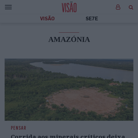
VISÃO
SE7E
AMAZÓNIA
PENSAR
Corrida aos minerais críticos deixa