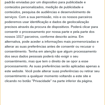
padrão enviadas por um dispositivo para publicidade e
conteúdos personalizados, medição de publicidade e
conteúdos, pesquisa de audiências e desenvolvimento de
serviços.
Com a sua permissão, nós e os nossos parceiros
poderemos usar identificação e dados de geolocalização
VISÃO VERDE
precisos através da procura de dispositivos. Poderá clicar para
consentir o processamento por nossa parte e pela parte dos
“O consumidor quer ter a certeza
nossos 1017 parceiros, conforme descrito acima. Em
de que os produtos que compra não
alternativa, pode aceder a informações mais pormenorizadas e
estão a contribuir para a
alterar as suas preferências antes de consentir ou recusar o
desflorestação”
consentimento.
Tenha em atenção que algum processamento
A indústria da madeira pode ter um impacto
dos seus dados pessoais poderá não exigir o seu
positivo no planeta, desde que a floresta seja
consentimento, mas que tem o direito de se opor a esse
gerida de forma sustentável – do ponto de vista
processamento. As suas preferências serão aplicadas apenas a
ambiental, sim, mas também social e económico,
este website. Você pode alterar suas preferências ou retirar seu
explica Joana Faria, diretora-executiva da FSC
consentimento a qualquer momento voltando a este site e
Portugal
clicando no botão "Privacidade" na parte inferior da página.