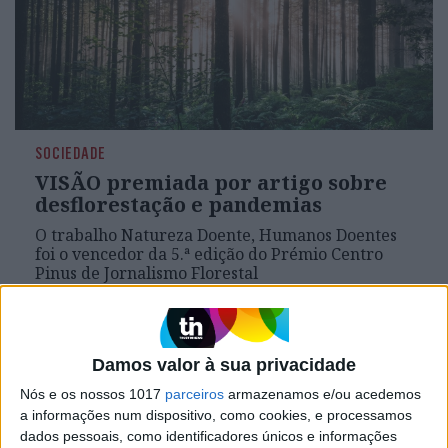
SOCIEDADE
VISÃO premiada por artigo sobre
desflorestação e pandemias
O trabalho Natureza Doente, Humanos Doentes
foi o vencedor da 5.ª edição do Prémio Centro
Pinus de Jornalismo Florestal
VISÃO VERDE
Damos valor à sua privacidade
Nós e os nossos 1017
parceiros
armazenamos e/ou acedemos
a informações num dispositivo, como cookies, e processamos
dados pessoais, como identificadores únicos e informações