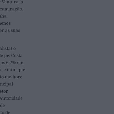
 Ventura, o
restauração.
inha
menos
er as suas
lista) o
e pé. Costa
 os 6,7% em
, e intui que
ção melhore
incipal
etor
 Autoridade
 de
to de