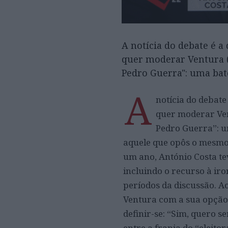
A notícia do debate é a
quer moderar Ventura (
Pedro Guerra": uma bat
A
notícia do debate
quer moderar Ven
Pedro Guerra”: u
aquele que opôs o mesmo 
um ano, António Costa te
incluindo o recurso à ir
períodos da discussão. A
Ventura com a sua opção 
definir-se: “Sim, quero s
entre a franja do “eleit