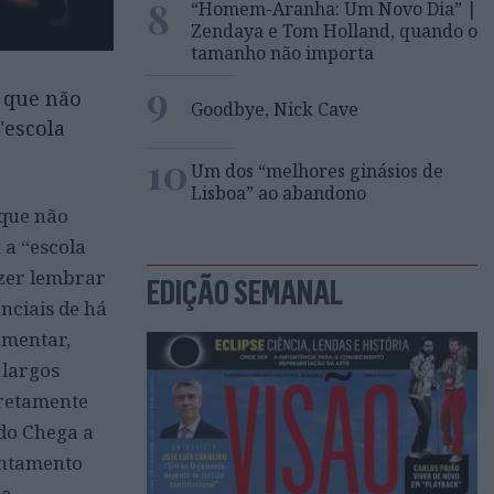
8
“Homem-Aranha: Um Novo Dia” |
Zendaya e Tom Holland, quando o
tamanho não importa
9
z que não
Goodbye, Nick Cave
"escola
10
Um dos “melhores ginásios de
Lisboa” ao abandono
 que não
 a “escola
azer lembrar
EDIÇÃO SEMANAL
nciais de há
amentar,
 largos
iretamente
 do Chega a
pontamento
da