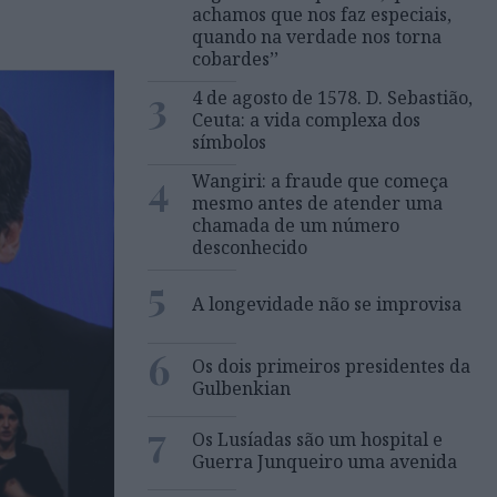
achamos que nos faz especiais,
quando na verdade nos torna
cobardes’’
3
4 de agosto de 1578. D. Sebastião,
Ceuta: a vida complexa dos
símbolos
4
Wangiri: a fraude que começa
mesmo antes de atender uma
chamada de um número
desconhecido
5
A longevidade não se improvisa
6
Os dois primeiros presidentes da
Gulbenkian
7
Os Lusíadas são um hospital e
Guerra Junqueiro uma avenida