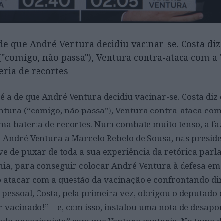
 de que André Ventura decidiu vacinar-se. Costa di
"comigo, não passa"), Ventura contra-ataca com a 
eria de recortes
 é a de que André Ventura decidiu vacinar-se. Costa diz
tura (“comigo, não passa”), Ventura contra-ataca com
ma bateria de recortes. Num combate muito tenso, a f
André Ventura a Marcelo Rebelo de Sousa, nas preside
ve de puxar de toda a sua experiência da retórica parl
onia, para conseguir colocar André Ventura à defesa em
o atacar com a questão da vacinação e confrontando d
pessoal, Costa, pela primeira vez, obrigou o deputado
er vacinado!” – e, com isso, instalou uma nota de desa
orado negacionista” com que Ventura contaria. No tema 