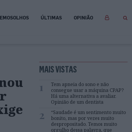
EMOSOLHOS
ÚLTIMAS
OPINIÃO
MAIS VISTAS
onou
1
Tem apneia do sono e não
consegue usar a máquina CPAP?
r
Há uma alternativa a avaliar.
Opinião de um dentista
xige
2
“Saudade é um sentimento muito
bonito, mas por vezes muito
despropositado. Temos muito
orgulho dessa palavra, que