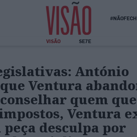
#NÃOFECH
VISÃO
SE7E
gislativas: António
z que Ventura aband
aconselhar quem que
 impostos, Ventura e
 peça desculpa por