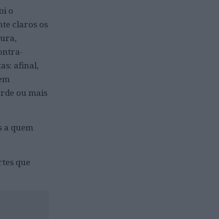
oi o
te claros os
ura,
ontra-
s: afinal,
 em
arde ou mais
os a quem
rtes que