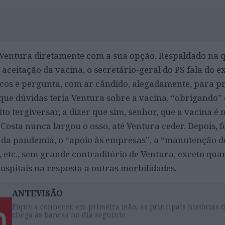
 Ventura diretamente com a sua opção. Respaldado na 
aceitação da vacina, o secretário-geral do PS fala do 
ticos e pergunta, com ar cândido, alegadamente, para p
 que dúvidas teria Ventura sobre a vacina, “obrigando” 
to tergiversar, a dizer que sim, senhor, que a vacina é 
Costa nunca largou o osso, até Ventura ceder. Depois, fo
o da pandemia, o “apoio às empresas”, a “manutenção 
 etc., sem grande contraditório de Ventura, exceto qua
hospitais na resposta a outras morbilidades.
ANTEVISÃO
Fique a conhecer, em primeira mão, as principais histórias 
chega às bancas no dia seguinte