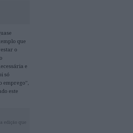
quase
exemplo que
restar o
o
necessária e
i só
do emprego”,
ndo este
da edição que