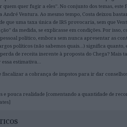
quem quer fugir a eles”. No conjunto dos temas, este f
a André Ventura. Ao mesmo tempo, Costa deixou bastan
de que uma taxa única de IRS provocaria, sem que Vent
ão” da medida, se explicasse em condições. Por isso, c
pessoal político, embora sem nunca apresentar as conta
argos políticos (não sabemos quais…) significa quanto,
erda de receita inerente à proposta do Chega? Mais t
r essa estimativa…
e fiscalizar a cobrança de impstos para ir dar conselh
s e pouca realidade [comentando a quantidade de reco
ates]
TICOS