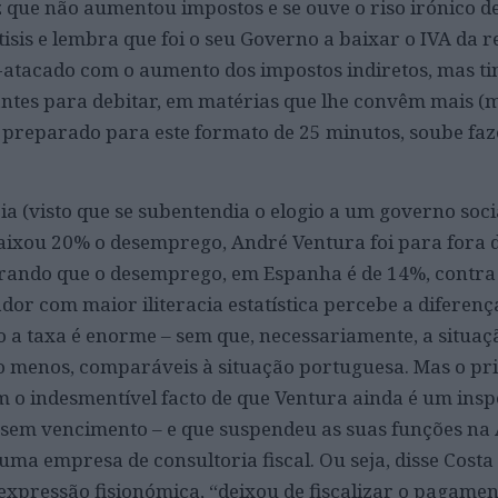
 que não aumentou impostos e se ouve o riso irónico de
isis e lembra que foi o seu Governo a baixar o IVA da 
-atacado com o aumento dos impostos indiretos, mas t
ntes para debitar, em matérias que lhe convêm mais (
m preparado para este formato de 25 minutos, soube faz
a (visto que se subentendia o elogio a um governo socia
ixou 20% o desemprego, André Ventura foi para fora d
trando que o desemprego, em Espanha é de 14%, contra
or com maior iliteracia estatística percebe a diferença
o a taxa é enorme – sem que, necessariamente, a situa
elo menos, comparáveis à situação portuguesa. Mas o pr
m o indesmentível facto de que Ventura ainda é um insp
ça sem vencimento – e que suspendeu as suas funções na
ma empresa de consultoria fiscal. Ou seja, disse Costa
expressão fisionómica, “deixou de fiscalizar o pagamen