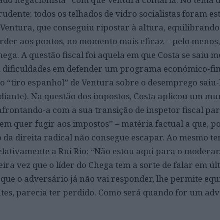
udente: todos os telhados de vidro socialistas foram es
Ventura, que conseguiu ripostar à altura, equilibran
rder aos pontos, no momento mais eficaz – pelo menos,
Chega. A questão fiscal foi aquela em que Costa se saiu m
m dificuldades em defender um programa económico-fi
 o “tiro espanhol” de Ventura sobre o desemprego saiu-
iante). Na questão dos impostos, Costa aplicou um mu
frontando-a com a sua transição de inspetor fiscal par
m quer fugir aos impostos” – matéria factual a que, p
to da direita radical não consegue escapar. Ao mesmo t
ativamente a Rui Rio: “Não estou aqui para o moderar
ira vez que o líder do Chega tem a sorte de falar em úl
 que o adversário já não vai responder, lhe permite eq
es, parecia ter perdido. Como será quando for um adv