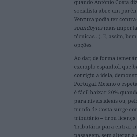
quando António Costa diz
socialista abre um parênt
Ventura podia ter contra
soundbytes
mais importa
técnicas…). E, assim, be
opções.
Ao dar, de forma temerári
exemplo espanhol, que ba
corrigiu a ideia, demons
Portugal. Mesmo o espetad
é fácil baixar 20% quand
para níveis ideais ou, p
trunfo de Costa surge co
tributário – tirou licen
Tributária para entrar nu
passagem, sem alterar a 