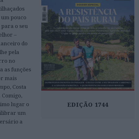
tilhaçados
do um pouco
 para o seu
elhor –
nanceiro do
lhe pela
rro no
a as funções
or mais
empo, Costa
. Comigo,
timo lugar o
EDIÇÃO 1744
uilibrar um
ersário a