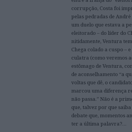
corrupção, Costa foi impr
pelas pedradas de André 
um duelo que estava a pe
eleitorado – do líder do 
nitidamente, Ventura te
Chega colado a cuspo – e
culatra (como veremos ad
estômago de Ventura, con
de aconselhamento “a que
voltas que dê, o candida
marcou uma diferença rel
não passa.” Não é a prime
que, talvez por que saiba
debate que, momentos ant
ter a última palavra?…