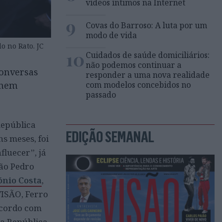
vídeos íntimos na Internet
9
Covas do Barroso: A luta por um
modo de vida
o no Rato. JC
10
Cuidados de saúde domiciliários:
não podemos continuar a
conversas
responder a uma nova realidade
 nem
com modelos concebidos no
passado
República
EDIÇÃO SEMANAL
s meses, foi
fluecer”, já
oão Pedro
nio Costa
,
ISÃO, Ferro
 acordo com
da República