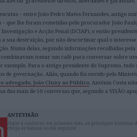
a afectar gravemente direitos, liberdades e garantias;
escutas – entre João Pedro Matos Fernandes, antigo min
 – que lhe foram remetidas pelo procurador João Paul
Investigação e Acção Penal (DCIAP), o então presidente
 a sua destruição, por não descortinar qual o interesse
ção. Numa delas, segundo informações recolhidas pela 
s combinavam tomar um café para conversar sobre um
or exemplo. Para o antigo presidente do Supremo, tudo
os de governação. Aliás, quando foi ouvido pelo Ministé
u advogado, João Cluny ao Público
, António Costa não
 das mais de 50 conversas que, segundo a VISÃO apu
ANTEVISÃO
Fique a conhecer, em primeira mão, as principais histórias 
chega às bancas no dia seguinte