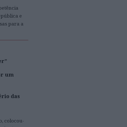
petência
epública e
sas para a
er”
or um
ério das
o, colocou-