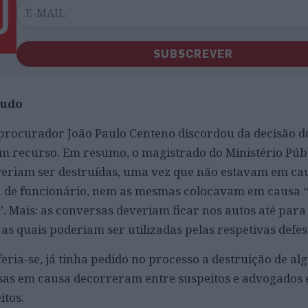
SUBSCREVER
tudo
 procurador João Paulo Centeno discordou da decisão d
m recurso. Em resumo, o magistrado do Ministério Púb
veriam ser destruídas, uma vez que não estavam em ca
ou de funcionário, nem as mesmas colocavam em causa “
. Mais: as conversas deveriam ficar nos autos até para
as quais poderiam ser utilizadas pelas respetivas defe
ria-se, já tinha pedido no processo a destruição de a
ersas em causa decorreram entre suspeitos e advogados
itos.