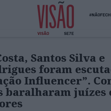
#NÃOFECH
VISÃO
SE7E
osta, Santos Silva e
drigues foram escut
ação Influencer”. C
s baralharam juízes 
ores