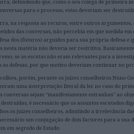
çarra, defendendo que, como o seu colega de primeira in
conversas para o processo, estas deveriam ser destruíd
arra, na resposta ao recurso, entre outros argumentos,
teúdos das conversas, não percebia em que medida em 
fesa dos (futuros) arguidos para sua própria defesa e q
 nesta matéria não deveria ser restritiva. Basicamente
remo, se as escutas não eram relevantes para a investi
 as defesas, por que motivo deveriam continuar no pr
olheu, porém, perante os juízes conselheiros Nuno Go
zeram uma interpretação literal da lei: no caso do prim
as conversas sejam “manifestamente estranhas” ao obje
 destruídas, é necessário que os assuntos escutados di
bos os juízes conselheiros, admitindo a irrelevância d
necessário um conjugação de dois factores para a sua d
ém em segredo de Estado.