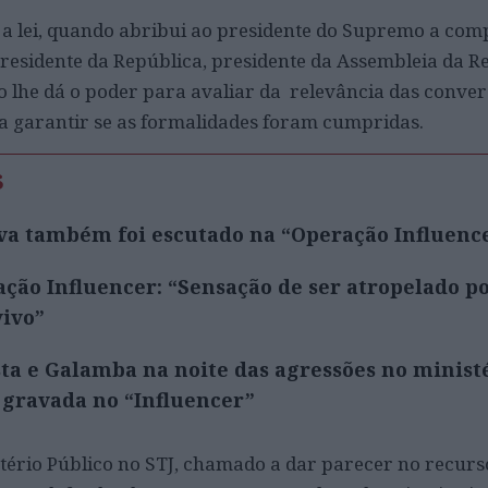
 a lei, quando abribui ao presidente do Supremo a com
Presidente da República, presidente da Assembleia da R
o lhe dá o poder para avaliar da relevância das conver
a garantir se as formalidades foram cumpridas.
s
va também foi escutado na “Operação Influenc
ação Influencer: “Sensação de ser atropelado p
vivo”
ta e Galamba na noite das agressões no minist
 gravada no “Influencer”
tério Público no STJ, chamado a dar parecer no recurs