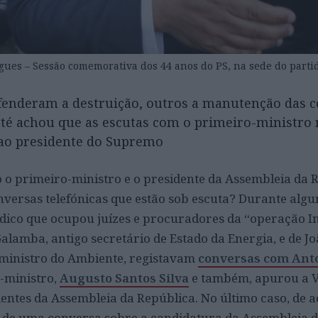
gues – Sessão comemorativa dos 44 anos do PS, na sede do partid
fenderam a destruição, outros a manutenção das 
até achou que as escutas com o primeiro-ministro
 ao presidente do Supremo
 o primeiro-ministro e o presidente da Assembleia da 
ersas telefónicas que estão sob escuta? Durante algun
ídico que ocupou juízes e procuradores da “operação In
Galamba, antigo secretário de Estado da Energia, e de J
 ministro do Ambiente, registavam
conversas com Antó
-ministro,
Augusto Santos Silva
e também, apurou a V
dentes da Assembleia da República. No último caso, de
-se de uma conversa sobre a candidatura da Assembleia 