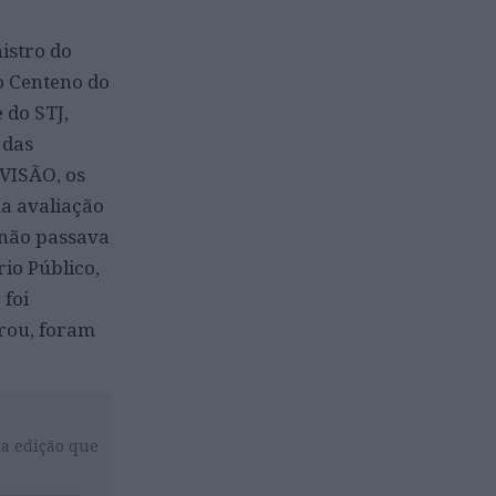
istro do
o Centeno do
 do STJ,
 das
VISÃO, os
a avaliação
 não passava
rio Público,
 foi
rou, foram
da edição que