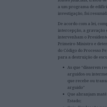
a um programa de edifício
investigação, foi resumid
De acordo com a lei, com
intercepção, a gravação
intervenham o Presidente
Primeiro-Ministro e dete
do Código do Processo Pen
para a destruição de escu
As que “disserem re
arguidos ou interme
que recebe ou trans
arguido”
Que abranjam matéri
Estado;