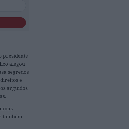
o presidente
lico alegou
usa segredos
direitos e
 os arguidos
sas.
lgumas
 e também