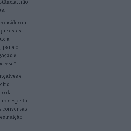
stância, não
as.
 considerou
que estas
ue a
, para o
gação e
ocesso?
nçalves e
eiro-
to da
gam respeito
as conversas
estruição: