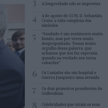
3
A longevidade não se improvisa
4
4 de agosto de 1578. D. Sebastião,
Ceuta: a vida complexa dos
símbolos
5
“Saudade é um sentimento muito
bonito, mas por vezes muito
despropositado. Temos muito
orgulho dessa palavra, que
achamos que nos faz especiais,
quando na verdade nos torna
cobardes’’
6
Os Lusíadas são um hospital e
Guerra Junqueiro uma avenida
7
Os dois primeiros presidentes da
Gulbenkian
8
Celebridades que viram os seus