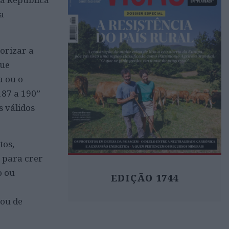
a
orizar a
que
a ou o
187 a 190”
s válidos
tos,
 para crer
o ou
EDIÇÃO 1744
 ou de