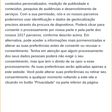
1
máquina CPAP? Há uma alternativa a avaliar.
conteúdos personalizados, medição de publicidade e
Opinião de um dentista
conteúdos, pesquisa de audiências e desenvolvimento de
serviços.
Com a sua permissão, nós e os nossos parceiros
2
4 de agosto de 1578. D. Sebastião, Ceuta: a vida
poderemos usar identificação e dados de geolocalização
complexa dos símbolos
precisos através da procura de dispositivos. Poderá clicar para
consentir o processamento por nossa parte e pela parte dos
3
nossos 1017 parceiros, conforme descrito acima. Em
A longevidade não se improvisa
alternativa, pode aceder a informações mais pormenorizadas e
alterar as suas preferências antes de consentir ou recusar o
4
consentimento.
Tenha em atenção que algum processamento
Os dois primeiros presidentes da Gulbenkian
dos seus dados pessoais poderá não exigir o seu
consentimento, mas que tem o direito de se opor a esse
5
“Saudade é um sentimento muito bonito, mas por
processamento. As suas preferências serão aplicadas apenas a
vezes muito despropositado. Temos muito
este website. Você pode alterar suas preferências ou retirar seu
orgulho dessa palavra, que achamos que nos faz
consentimento a qualquer momento voltando a este site e
especiais, quando na verdade nos torna
clicando no botão "Privacidade" na parte inferior da página.
cobardes’’
6
Cuidados de saúde domiciliários: não podemos
continuar a responder a uma nova realidade com
modelos concebidos no passado