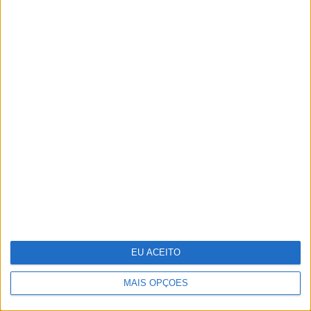
Só ver uma pessoa doente já faz
disparar o sistema imunitário
EU ACEITO
MAIS OPÇÕES