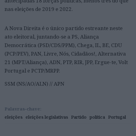
antecipadas 18 forças políticas, menos três do que
nas eleições de 2019 e 2022.
A Nova Direita é o único partido estreante neste
ato eleitoral, juntando-se a PS, Aliança
Democrática (PSD/CDS/PPM), Chega, IL, BE, CDU
(PCP/PEV), PAN, Livre, Nós, Cidadãos!, Alternativa
21 (MPT/Aliança), ADN, PTP, RIR, JPP, Ergue-te, Volt
Portugal e PCTP/MRPP.
SSM (NS/AO/ALN) // APN
Palavras-chave:
eleições
eleições legislativas
Partido
política
Portugal