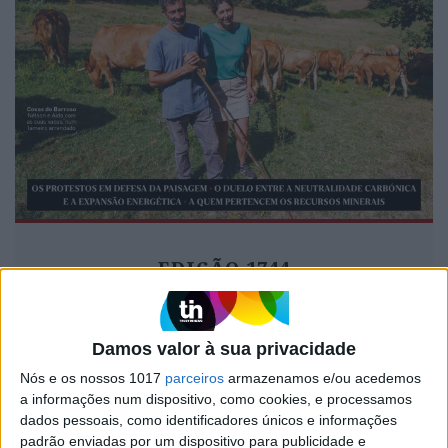
EDIÇÃO 1744
Damos valor à sua privacidade
Nós e os nossos 1017
parceiros
armazenamos e/ou acedemos
MAIS VISTOS
a informações num dispositivo, como cookies, e processamos
dados pessoais, como identificadores únicos e informações
Tem apneia do sono e não consegue usar a
padrão enviadas por um dispositivo para publicidade e