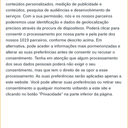
convívio dos sociais-democratas.
conteúdos personalizados, medição de publicidade e
conteúdos, pesquisa de audiências e desenvolvimento de
serviços.
Com a sua permissão, nós e os nossos parceiros
“A mim, Luís Montenegro convidou-me. Os
poderemos usar identificação e dados de geolocalização
partidos que nasceram agora não têm esse
precisos através da procura de dispositivos. Poderá clicar para
consentir o processamento por nossa parte e pela parte dos
problema. Há uns que têm o mesmo líder desde que
nossos 1019 parceiros, conforme descrito acima. Em
nasceram e outros que têm poucos. Luís
alternativa, pode aceder a informações mais pormenorizadas e
Montenegro vai gerindo. Nas horas essenciais,
alterar as suas preferências antes de consentir ou recusar o
consentimento.
Tenha em atenção que algum processamento
estamos juntos”, referiu,
numa alusão à polémica
dos seus dados pessoais poderá não exigir o seu
sobre a ausência de Pedro Passos Coelho da
consentimento, mas que tem o direito de se opor a esse
Convenção.
processamento. As suas preferências serão aplicadas apenas a
este website. Você pode alterar suas preferências ou retirar seu
consentimento a qualquer momento voltando a este site e
Para saber mais
clicando no botão "Privacidade" na parte inferior da página.
Xanax para António Costa e os outros
presentes do deputado da IL Carlos
Guimarães Pinto para 10 figuras nacionais