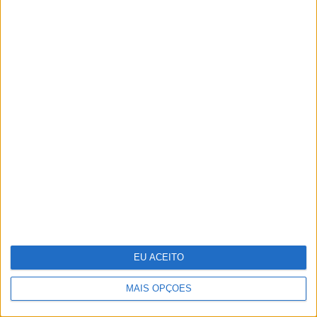
Não perca na CARAS: tudo sobre o
casamento de Catarina, filha de
António Costa, com João Rodrigues
EU ACEITO
MAIS OPÇÕES