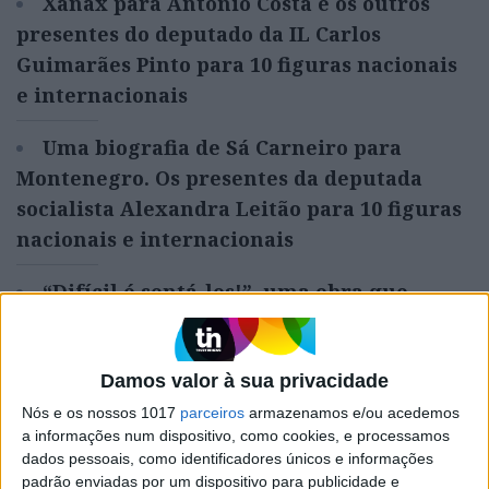
Xanax para António Costa e os outros
presentes do deputado da IL Carlos
Guimarães Pinto para 10 figuras nacionais
e internacionais
Uma biografia de Sá Carneiro para
Montenegro. Os presentes da deputada
socialista Alexandra Leitão para 10 figuras
nacionais e internacionais
“Difícil é sentá-los!”, uma obra que
André Ventura tem de ler. O que Paulo
Rangel ofereceria a 10 figuras nacionais e
Damos valor à sua privacidade
internacionais
Nós e os nossos 1017
parceiros
armazenamos e/ou acedemos
Sexta Bola de Ouro para Ronaldo. Os
a informações num dispositivo, como cookies, e processamos
dados pessoais, como identificadores únicos e informações
presentes da deputada do Chega Rita
padrão enviadas por um dispositivo para publicidade e