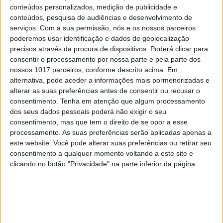
Matias para 10 figuras nacionais e
conteúdos personalizados, medição de publicidade e
internacionais
conteúdos, pesquisa de audiências e desenvolvimento de
serviços.
Com a sua permissão, nós e os nossos parceiros
poderemos usar identificação e dados de geolocalização
Voluntariado na Ucrânia para Paulo
precisos através da procura de dispositivos. Poderá clicar para
Raimundo seria o presente do presidente
consentir o processamento por nossa parte e pela parte dos
do CDS para o do PCP. As prendas de Nuno
nossos 1017 parceiros, conforme descrito acima. Em
alternativa, pode aceder a informações mais pormenorizadas e
Melo para 10 figuras nacionais e
alterar as suas preferências antes de consentir ou recusar o
internacionais
consentimento.
Tenha em atenção que algum processamento
dos seus dados pessoais poderá não exigir o seu
O “Jogo da Memória” para Pedro Passos
consentimento, mas que tem o direito de se opor a esse
processamento. As suas preferências serão aplicadas apenas a
Coelho e os outros presentes da porta-voz
este website. Você pode alterar suas preferências ou retirar seu
do PAN para 10 figuras nacionais e
consentimento a qualquer momento voltando a este site e
internacionais
clicando no botão "Privacidade" na parte inferior da página.
Palavras-chave: