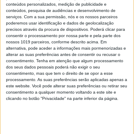
conteúdos personalizados, medição de publicidade e
conteúdos, pesquisa de audiências e desenvolvimento de
serviços.
Com a sua permissão, nós e os nossos parceiros
poderemos usar identificação e dados de geolocalização
precisos através da procura de dispositivos. Poderá clicar para
consentir o processamento por nossa parte e pela parte dos
nossos 1019 parceiros, conforme descrito acima. Em
alternativa, pode aceder a informações mais pormenorizadas e
alterar as suas preferências antes de consentir ou recusar o
EDIÇÃO 1744
consentimento.
Tenha em atenção que algum processamento
dos seus dados pessoais poderá não exigir o seu
consentimento, mas que tem o direito de se opor a esse
processamento. As suas preferências serão aplicadas apenas a
este website. Você pode alterar suas preferências ou retirar seu
consentimento a qualquer momento voltando a este site e
MAIS VISTOS
clicando no botão "Privacidade" na parte inferior da página.
1
Quem é Deus para uma criança? Opinião de José
Brissos-Lino
2
Tem apneia do sono e não consegue usar a