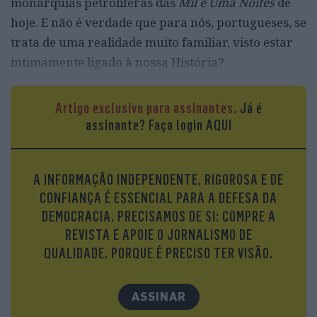
monarquias petrolíferas das
Mil e Uma Noites
de
hoje. E não é verdade que para nós, portugueses, se
trata de uma realidade muito familiar, visto estar
intimamente ligado à nossa História?
Pelos vistos, se essa ligação direta existe, ela está
Artigo exclusivo para assinantes.
Já é
sofrer de falta de memória. E uma prova cabal de
assinante?
Faça login AQUI
que o ensino escolar é atualmente muito diferente
do que era noutros tempos é o facto de, na
televisão e na rádio, se ouvir às vezes, nestes
A INFORMAÇÃO INDEPENDENTE, RIGOROSA E DE
últimos dias, pronunciar a palavra “Ormuz” com
CONFIANÇA É ESSENCIAL PARA A DEFESA DA
um “z” sibilante no final, como se fosse “Ormuze”.
DEMOCRACIA. PRECISAMOS DE SI: COMPRE A
Ora, em meados do século XX isto seria
REVISTA E APOIE O JORNALISMO DE
praticamente impossível, visto que o topónimo
QUALIDADE. PORQUE É PRECISO TER VISÃO.
Ormuz era muito familiar aos portugueses
minimamente instruídos. Quando se aprendia “de
ASSINAR
cor e salteado” a História de Portugal, não se