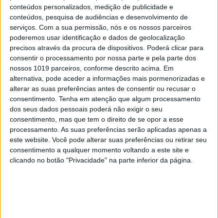
conteúdos personalizados, medição de publicidade e
conteúdos, pesquisa de audiências e desenvolvimento de
OPINIÃO
serviços.
Com a sua permissão, nós e os nossos parceiros
As touradas representam o País?
poderemos usar identificação e dados de geolocalização
Perguntem ao povo
precisos através da procura de dispositivos. Poderá clicar para
consentir o processamento por nossa parte e pela parte dos
nossos 1019 parceiros, conforme descrito acima. Em
alternativa, pode aceder a informações mais pormenorizadas e
alterar as suas preferências antes de consentir ou recusar o
consentimento.
Tenha em atenção que algum processamento
dos seus dados pessoais poderá não exigir o seu
consentimento, mas que tem o direito de se opor a esse
processamento. As suas preferências serão aplicadas apenas a
este website. Você pode alterar suas preferências ou retirar seu
consentimento a qualquer momento voltando a este site e
clicando no botão "Privacidade" na parte inferior da página.
SIMBALINOS À SEXTA
Cartoon: Um Simbalino à Sexta, por
José António Fundo