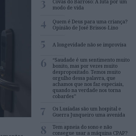
3
Covas do Barroso: A luta por um
modo de vida
4
Quem é Deus para uma criança?
Opinião de José Brissos-Lino
5
A longevidade não se improvisa
6
“Saudade é um sentimento muito
bonito, mas por vezes muito
despropositado. Temos muito
orgulho dessa palavra, que
achamos que nos faz especiais,
quando na verdade nos torna
cobardes’’
7
Os Lusíadas são um hospital e
Guerra Junqueiro uma avenida
8
Tem apneia do sono e não
consegue usar a máquina CPAP?