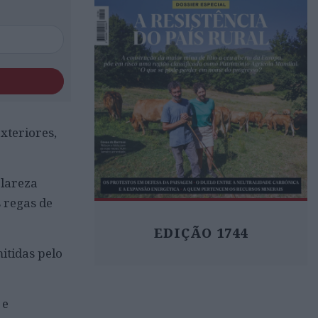
xteriores,
clareza
 regas de
EDIÇÃO 1744
itidas pelo
 e