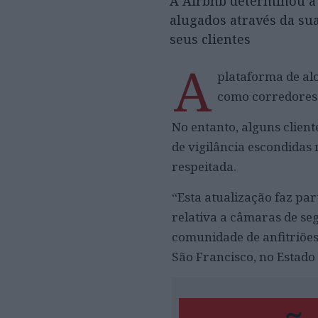
A Airbnb determinou a 
alugados através da sua
seus clientes
A
plataforma de al
como corredores o
No entanto, alguns clien
de vigilância escondidas 
respeitada.
“Esta atualização faz par
relativa a câmaras de seg
comunidade de anfitriões
São Francisco, no Estado 