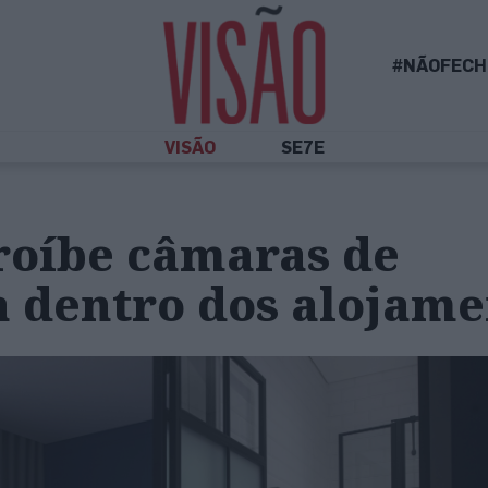
#NÃOFECH
VISÃO
SE7E
roíbe câmaras de
a dentro dos alojam