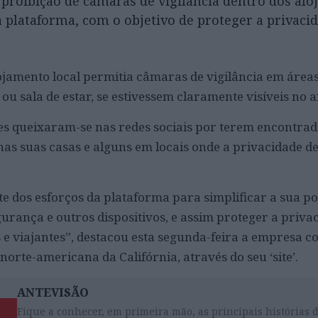
proibição de câmaras de vigilância dentro dos al
 plataforma, com o objetivo de proteger a privaci
ojamento local permitia câmaras de vigilância em área
u sala de estar, se estivessem claramente visíveis no 
tes queixaram-se nas redes sociais por terem encontr
nas suas casas e alguns em locais onde a privacidade d
te dos esforços da plataforma para simplificar a sua pol
urança e outros dispositivos, e assim proteger a priva
 e viajantes”, destacou esta segunda-feira a empresa 
norte-americana da Califórnia, através do seu ‘site’.
ANTEVISÃO
Fique a conhecer, em primeira mão, as principais histórias 