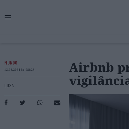
Airbnb p
MUNDO
13.03.2024 às 08h28
vigilânci
LUSA