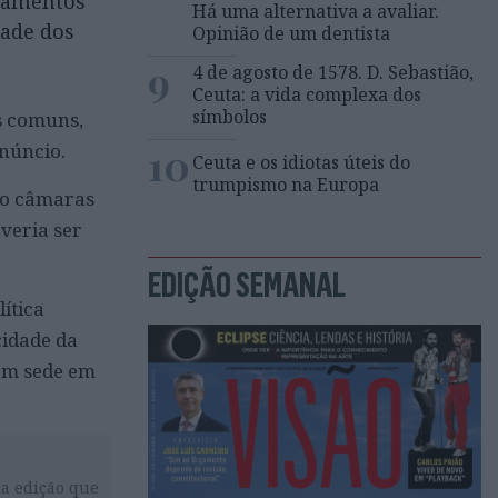
ojamentos
Há uma alternativa a avaliar.
dade dos
Opinião de um dentista
9
4 de agosto de 1578. D. Sebastião,
Ceuta: a vida complexa dos
símbolos
s comuns,
anúncio.
10
Ceuta e os idiotas úteis do
trumpismo na Europa
ado câmaras
everia ser
EDIÇÃO SEMANAL
ítica
cidade da
com sede em
da edição que