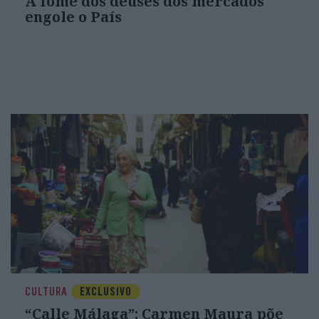
A fome dos deuses dos mercados
engole o País
CULTURA
EXCLUSIVO
“Calle Málaga”: Carmen Maura põe