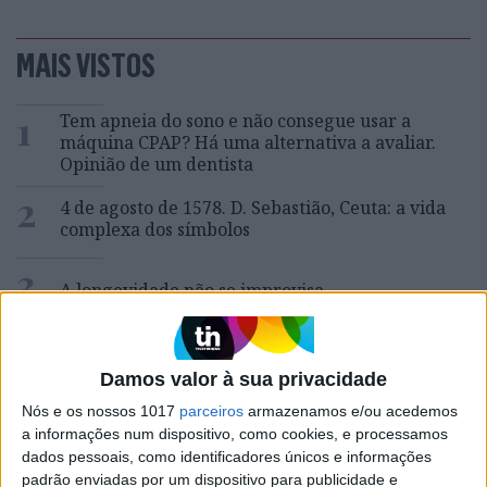
MAIS VISTOS
1
Tem apneia do sono e não consegue usar a
máquina CPAP? Há uma alternativa a avaliar.
Opinião de um dentista
2
4 de agosto de 1578. D. Sebastião, Ceuta: a vida
complexa dos símbolos
3
A longevidade não se improvisa
4
Os dois primeiros presidentes da Gulbenkian
Damos valor à sua privacidade
5
Nós e os nossos 1017
parceiros
armazenamos e/ou acedemos
Quem é Deus para uma criança? Opinião de José
a informações num dispositivo, como cookies, e processamos
Brissos-Lino
dados pessoais, como identificadores únicos e informações
padrão enviadas por um dispositivo para publicidade e