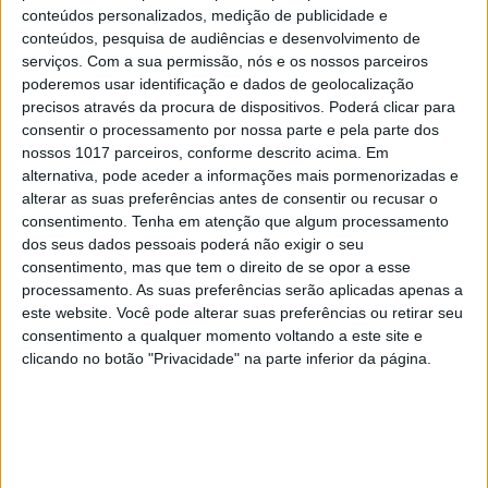
6
“Saudade é um sentimento muito bonito, mas por
conteúdos personalizados, medição de publicidade e
vezes muito despropositado. Temos muito
conteúdos, pesquisa de audiências e desenvolvimento de
orgulho dessa palavra, que achamos que nos faz
serviços.
Com a sua permissão, nós e os nossos parceiros
especiais, quando na verdade nos torna
poderemos usar identificação e dados de geolocalização
cobardes’’
precisos através da procura de dispositivos. Poderá clicar para
7
consentir o processamento por nossa parte e pela parte dos
Os Lusíadas são um hospital e Guerra Junqueiro
uma avenida
nossos 1017 parceiros, conforme descrito acima. Em
alternativa, pode aceder a informações mais pormenorizadas e
8
Cuidados de saúde domiciliários: não podemos
alterar as suas preferências antes de consentir ou recusar o
continuar a responder a uma nova realidade com
consentimento.
Tenha em atenção que algum processamento
modelos concebidos no passado
dos seus dados pessoais poderá não exigir o seu
consentimento, mas que tem o direito de se opor a esse
9
Celebridades que viram os seus vídeos íntimos na
processamento. As suas preferências serão aplicadas apenas a
Internet
este website. Você pode alterar suas preferências ou retirar seu
consentimento a qualquer momento voltando a este site e
10
clicando no botão "Privacidade" na parte inferior da página.
Os novos capitães da areia
MAIS NA VISÃO