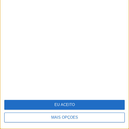
A Sagração da Primavera - Quando
a morte é também fonte de vida
EU ACEITO
MAIS OPÇÕES