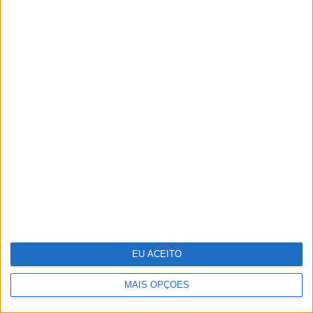
criatividade não tira férias
12 supermodelos dos anos 80-90 que
ainda estão no top
EU ACEITO
MAIS OPÇÕES