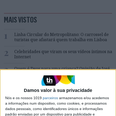
MAIS VISTOS
1
Linha Circular do Metropolitano: O carrossel de
turistas que afastará quem trabalha em Lisboa
2
Celebridades que viram os seus vídeos íntimos na
Internet
3
Quem é Deus para uma criança? Opinião de José
Brissos-Lino
4
Covas do Barroso: A luta por um modo de vida
Damos valor à sua privacidade
Nós e os nossos 1019
parceiros
armazenamos e/ou acedemos
5
a informações num dispositivo, como cookies, e processamos
A longevidade não se improvisa
dados pessoais, como identificadores únicos e informações
padrão enviadas por um dispositivo para publicidade e