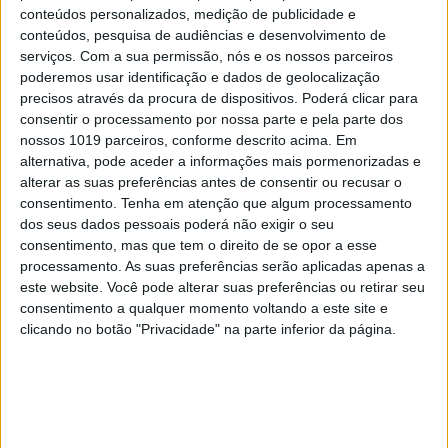
6
“Saudade é um sentimento muito bonito, mas por
conteúdos personalizados, medição de publicidade e
vezes muito despropositado. Temos muito
conteúdos, pesquisa de audiências e desenvolvimento de
orgulho dessa palavra, que achamos que nos faz
serviços.
Com a sua permissão, nós e os nossos parceiros
especiais, quando na verdade nos torna
poderemos usar identificação e dados de geolocalização
cobardes’’
precisos através da procura de dispositivos. Poderá clicar para
7
consentir o processamento por nossa parte e pela parte dos
Os Lusíadas são um hospital e Guerra Junqueiro
nossos 1019 parceiros, conforme descrito acima. Em
uma avenida
alternativa, pode aceder a informações mais pormenorizadas e
alterar as suas preferências antes de consentir ou recusar o
8
Tem apneia do sono e não consegue usar a
consentimento.
Tenha em atenção que algum processamento
máquina CPAP? Há uma alternativa a avaliar.
dos seus dados pessoais poderá não exigir o seu
Opinião de um dentista
consentimento, mas que tem o direito de se opor a esse
9
processamento. As suas preferências serão aplicadas apenas a
4 de agosto de 1578. D. Sebastião, Ceuta: a vida
este website. Você pode alterar suas preferências ou retirar seu
complexa dos símbolos
consentimento a qualquer momento voltando a este site e
10
clicando no botão "Privacidade" na parte inferior da página.
Ceuta e os idiotas úteis do trumpismo na Europa
MAIS NA VISÃO