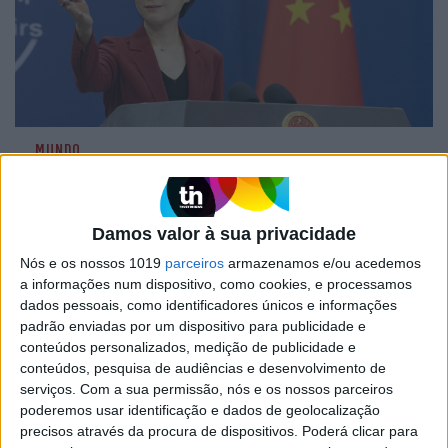
MUNDO
China considera que G20 não é o
fórum apropriado para discutir a
guerra na Ucrânia
Damos valor à sua privacidade
A China declarou hoje que o G20 não é o fórum
Nós e os nossos 1019
parceiros
armazenamos e/ou acedemos
apropriado para abordar a guerra na Ucrânia,
a informações num dispositivo, como cookies, e processamos
posição semelhante à russa, quando começa no
dados pessoais, como identificadores únicos e informações
Brasil uma reunião dos ministros dos Negócios
padrão enviadas por um dispositivo para publicidade e
Estrangeiros do grupo
conteúdos personalizados, medição de publicidade e
conteúdos, pesquisa de audiências e desenvolvimento de
serviços.
Com a sua permissão, nós e os nossos parceiros
poderemos usar identificação e dados de geolocalização
precisos através da procura de dispositivos. Poderá clicar para