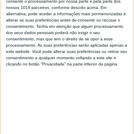
consentir o processamento por nossa parte e pela parte dos
nossos 1019 parceiros, conforme descrito acima. Em
alternativa, pode aceder a informações mais pormenorizadas e
alterar as suas preferências antes de consentir ou recusar o
consentimento.
Tenha em atenção que algum processamento
dos seus dados pessoais poderá não exigir o seu
consentimento, mas que tem o direito de se opor a esse
processamento. As suas preferências serão aplicadas apenas a
MUNDO
este website. Você pode alterar suas preferências ou retirar seu
consentimento a qualquer momento voltando a este site e
PM israelita reúne-se com
clicando no botão "Privacidade" na parte inferior da página.
representantes das famílias dos
reféns do Hamas
O primeiro-ministro de Israel, Benjamin
Netanyahu, reuniu-se hoje com representantes
das famílias de 15 reféns do Hamas, num
momento de forte contestação contra a gestão da
ofensiva militar conduzida pelas forças israelitas
na Faixa de Gaza