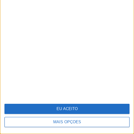
Tesla entregou menos carros no
segundo trimestre do ano
EU ACEITO
MAIS OPÇÕES