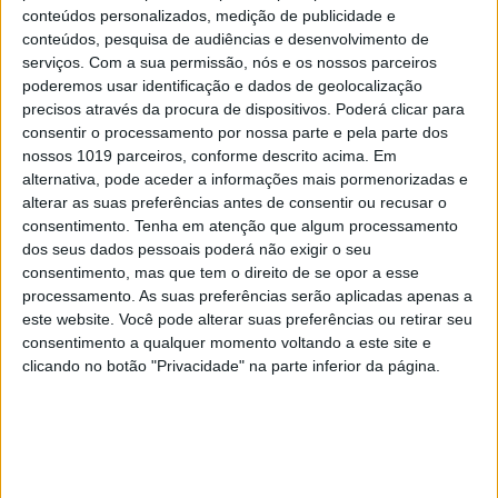
EDIÇÃO 1744
conteúdos personalizados, medição de publicidade e
conteúdos, pesquisa de audiências e desenvolvimento de
serviços.
Com a sua permissão, nós e os nossos parceiros
poderemos usar identificação e dados de geolocalização
precisos através da procura de dispositivos. Poderá clicar para
consentir o processamento por nossa parte e pela parte dos
MAIS VISTOS
nossos 1019 parceiros, conforme descrito acima. Em
alternativa, pode aceder a informações mais pormenorizadas e
1
alterar as suas preferências antes de consentir ou recusar o
Linha Circular do Metropolitano: O carrossel de
consentimento.
Tenha em atenção que algum processamento
turistas que afastará quem trabalha em Lisboa
dos seus dados pessoais poderá não exigir o seu
consentimento, mas que tem o direito de se opor a esse
2
Celebridades que viram os seus vídeos íntimos na
processamento. As suas preferências serão aplicadas apenas a
Internet
este website. Você pode alterar suas preferências ou retirar seu
consentimento a qualquer momento voltando a este site e
3
Quem é Deus para uma criança? Opinião de José
clicando no botão "Privacidade" na parte inferior da página.
Brissos-Lino
4
Covas do Barroso: A luta por um modo de vida