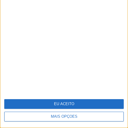
António Casalinho: ninguém o pára
EU ACEITO
MAIS OPÇÕES