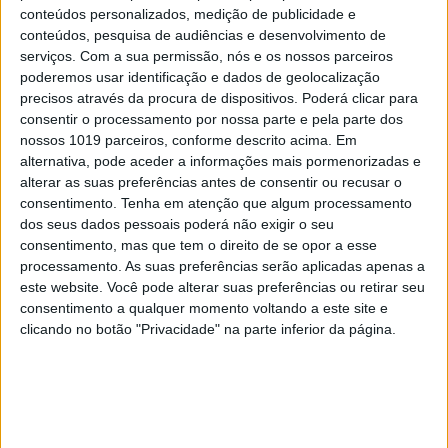
conteúdos personalizados, medição de publicidade e
conteúdos, pesquisa de audiências e desenvolvimento de
serviços.
Com a sua permissão, nós e os nossos parceiros
poderemos usar identificação e dados de geolocalização
precisos através da procura de dispositivos. Poderá clicar para
POLÍTICA
EXCLUSIVO
consentir o processamento por nossa parte e pela parte dos
nossos 1019 parceiros, conforme descrito acima. Em
"Mergulho no tanque de Odemira?
alternativa, pode aceder a informações mais pormenorizadas e
Se fosse antes, sim. Agora, é melhor
alterar as suas preferências antes de consentir ou recusar o
não mergulhar em estruturas
consentimento.
Tenha em atenção que algum processamento
ilegais..." José Luís Carneiro em
dos seus dados pessoais poderá não exigir o seu
entrevista
consentimento, mas que tem o direito de se opor a esse
processamento. As suas preferências serão aplicadas apenas a
este website. Você pode alterar suas preferências ou retirar seu
consentimento a qualquer momento voltando a este site e
clicando no botão "Privacidade" na parte inferior da página.