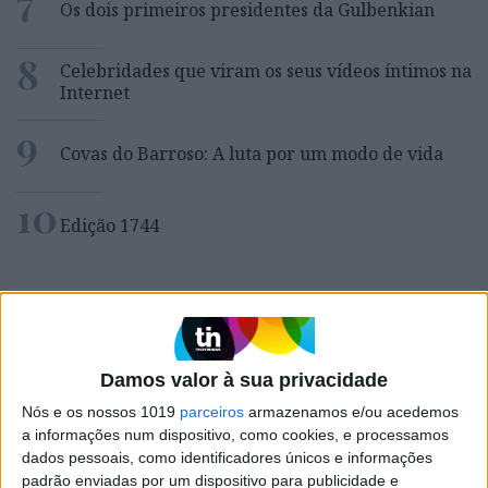
7
Os dois primeiros presidentes da Gulbenkian
8
Celebridades que viram os seus vídeos íntimos na
Internet
9
Covas do Barroso: A luta por um modo de vida
10
Edição 1744
MAIS NA VISÃO
Damos valor à sua privacidade
Nós e os nossos 1019
parceiros
armazenamos e/ou acedemos
a informações num dispositivo, como cookies, e processamos
dados pessoais, como identificadores únicos e informações
padrão enviadas por um dispositivo para publicidade e