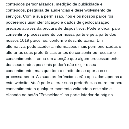
conteúdos personalizados, medição de publicidade e
conteúdos, pesquisa de audiências e desenvolvimento de
serviços.
Com a sua permissão, nós e os nossos parceiros
poderemos usar identificação e dados de geolocalização
precisos através da procura de dispositivos. Poderá clicar para
consentir o processamento por nossa parte e pela parte dos
nossos 1019 parceiros, conforme descrito acima. Em
alternativa, pode aceder a informações mais pormenorizadas e
FINANÇAS COM CABEÇA
alterar as suas preferências antes de consentir ou recusar o
Como funcionam os apoios para
consentimento.
Tenha em atenção que algum processamento
comprar casa antes dos 35 anos
dos seus dados pessoais poderá não exigir o seu
consentimento, mas que tem o direito de se opor a esse
processamento. As suas preferências serão aplicadas apenas a
este website. Você pode alterar suas preferências ou retirar seu
consentimento a qualquer momento voltando a este site e
clicando no botão "Privacidade" na parte inferior da página.