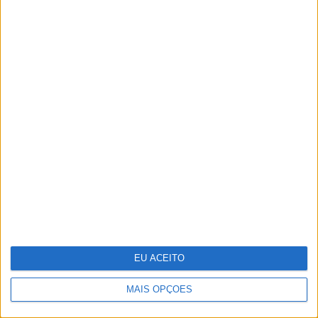
Recorde as melhores imagens da
XXIX Gala dos Globos de Ouro
EU ACEITO
MAIS OPÇÕES
CARAS Decoração: Cromática, uma