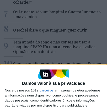
cobardes’’
7
Os Lusíadas são um hospital e Guerra Junqueiro
uma avenida
8
O Nobel disse o que ninguém quer ouvir
9
Tem apneia do sono e não consegue usar a
máquina CPAP? Há uma alternativa a avaliar.
Opinião de um dentista
10
Ceuta e os idiotas úteis do trumpismo na Europa
Damos valor à sua privacidade
MAIS NA VISÃO
Nós e os nossos 1019
parceiros
armazenamos e/ou acedemos
a informações num dispositivo, como cookies, e processamos
dados pessoais, como identificadores únicos e informações
padrão enviadas por um dispositivo para publicidade e