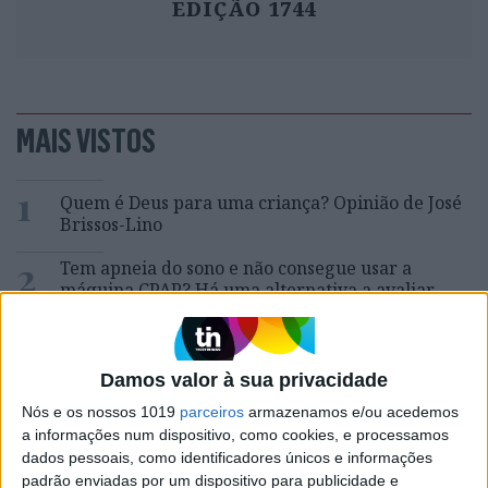
EDIÇÃO 1744
MAIS VISTOS
1
Quem é Deus para uma criança? Opinião de José
Brissos-Lino
2
Tem apneia do sono e não consegue usar a
máquina CPAP? Há uma alternativa a avaliar.
Opinião de um dentista
3
A longevidade não se improvisa
Damos valor à sua privacidade
Nós e os nossos 1019
parceiros
armazenamos e/ou acedemos
4
“Saudade é um sentimento muito bonito, mas por
a informações num dispositivo, como cookies, e processamos
vezes muito despropositado. Temos muito
dados pessoais, como identificadores únicos e informações
orgulho dessa palavra, que achamos que nos faz
padrão enviadas por um dispositivo para publicidade e
especiais, quando na verdade nos torna