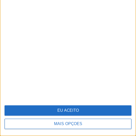
Infeções respiratórias como Covid
ou a gripe podem "acordar" células
cancerígenas adormecidas nos
pulmões
EU ACEITO
MAIS OPÇÕES