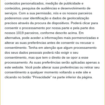
conteúdos personalizados, medição de publicidade e
cobardes’’
conteúdos, pesquisa de audiências e desenvolvimento de
5
serviços.
Com a sua permissão, nós e os nossos parceiros
Os Lusíadas são um hospital e Guerra Junqueiro
poderemos usar identificação e dados de geolocalização
uma avenida
precisos através da procura de dispositivos. Poderá clicar para
6
consentir o processamento por nossa parte e pela parte dos
4 de agosto de 1578. D. Sebastião, Ceuta: a vida
nossos 1019 parceiros, conforme descrito acima. Em
complexa dos símbolos
alternativa, pode aceder a informações mais pormenorizadas e
7
alterar as suas preferências antes de consentir ou recusar o
Os dois primeiros presidentes da Gulbenkian
consentimento.
Tenha em atenção que algum processamento
dos seus dados pessoais poderá não exigir o seu
8
consentimento, mas que tem o direito de se opor a esse
Celebridades que viram os seus vídeos íntimos na
processamento. As suas preferências serão aplicadas apenas a
Internet
este website. Você pode alterar suas preferências ou retirar seu
consentimento a qualquer momento voltando a este site e
9
clicando no botão "Privacidade" na parte inferior da página.
Covas do Barroso: A luta por um modo de vida
10
Edição 1744