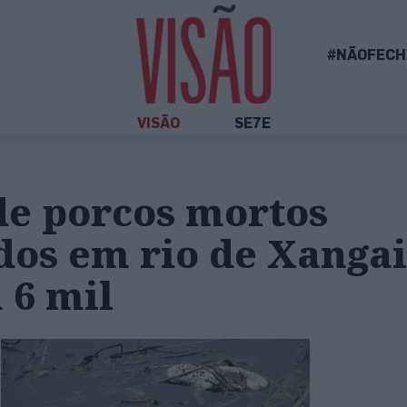
#NÃOFECH
VISÃO
SE7E
e porcos mortos
dos em rio de Xangai
 6 mil