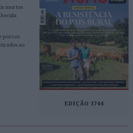
ais mortos
nhecida
e porcos
atirados ao
EDIÇÃO 1744