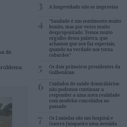
3
A longevidade não se improvisa
4
“Saudade é um sentimento muito
bonito, mas por vezes muito
despropositado. Temos muito
orgulho dessa palavra, que
achamos que nos faz especiais,
quando na verdade nos torna
sa de
cobardes’’
5
Os dois primeiros presidentes da
problema.
Gulbenkian
6
Cuidados de saúde domiciliários:
não podemos continuar a
responder a uma nova realidade
com modelos concebidos no
passado
7
Os Lusíadas são um hospital e
Guerra Junqueiro uma avenida