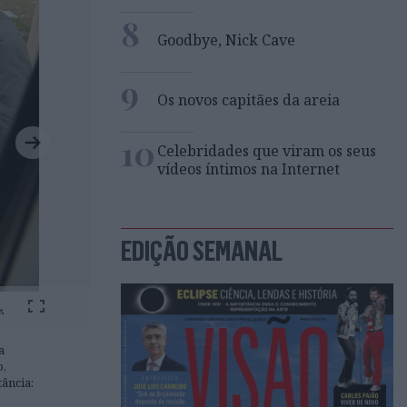
8
Goodbye, Nick Cave
9
Os novos capitães da areia
10
Celebridades que viram os seus
vídeos íntimos na Internet
EDIÇÃO SEMANAL
a
o,
ância: