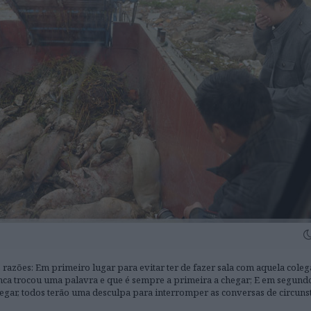
razões: Em primeiro lugar para evitar ter de fazer sala com aquela coleg
a trocou uma palavra e que é sempre a primeira a chegar; E em segund
gar, todos terão uma desculpa para interromper as conversas de circunst