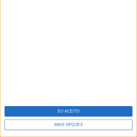
A VISÃO Se7e desta semana – edição
1743
EU ACEITO
MAIS OPÇÕES