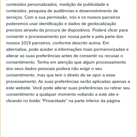
conteúdos personalizados, medição de publicidade e
EDIÇÃO 1744
conteúdos, pesquisa de audiências e desenvolvimento de
serviços.
Com a sua permissão, nós e os nossos parceiros
poderemos usar identificação e dados de geolocalização
precisos através da procura de dispositivos. Poderá clicar para
consentir o processamento por nossa parte e pela parte dos
nossos 1019 parceiros, conforme descrito acima. Em
MAIS VISTOS
alternativa, pode aceder a informações mais pormenorizadas e
alterar as suas preferências antes de consentir ou recusar o
1
consentimento.
Tenha em atenção que algum processamento
Linha Circular do Metropolitano: O carrossel de
dos seus dados pessoais poderá não exigir o seu
turistas que afastará quem trabalha em Lisboa
consentimento, mas que tem o direito de se opor a esse
2
processamento. As suas preferências serão aplicadas apenas a
Celebridades que viram os seus vídeos íntimos na
este website. Você pode alterar suas preferências ou retirar seu
Internet
consentimento a qualquer momento voltando a este site e
clicando no botão "Privacidade" na parte inferior da página.
3
Quem é Deus para uma criança? Opinião de José
Brissos-Lino
4
Covas do Barroso: A luta por um modo de vida