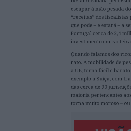
IRS arrecadada pelo Esta
escapar à mão pesada do
“receitas” dos fiscalista
que pode – e estará – a se
Portugal cerca de 2,4 mi
investimento em carteira
Quando falamos dos ricos
rato. A mobilidade de pe
a UE, torna fácil e bara
exemplo a Suíça, com tra
das cerca de 90 jurisdiçõ
maioria pertencentes aos
torna muito moroso – ou 