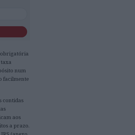
 obrigatória
 taxa
epósito num
o facilmente
s contidas
tas
nicam aos
tos a prazo.
 IRS (anexo