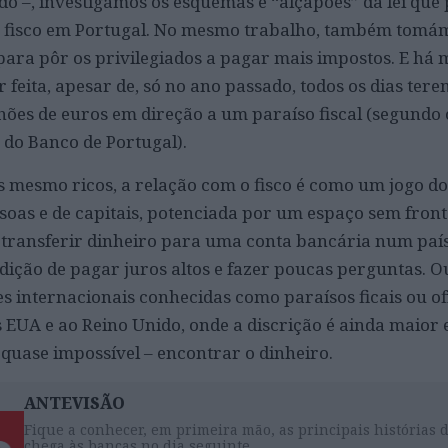
do –, investigámos os esquemas e “alçapões” da lei qu
 fisco em Portugal. No mesmo trabalho, também tomám
s para pôr os privilegiados a pagar mais impostos. E há 
r feita, apesar de, só no ano passado, todos os dias tere
lhões de euros em direção a um paraíso fiscal (segundo 
 do Banco de Portugal).
 mesmo ricos, a relação com o fisco é como um jogo do
ssoas e de capitais, potenciada por um espaço sem fron
to transferir dinheiro para uma conta bancária num pa
dição de pagar juros altos e fazer poucas perguntas. 
es internacionais conhecidas como paraísos ficais ou of
 EUA e ao Reino Unido, onde a discrição é ainda maior 
quase impossível – encontrar o dinheiro.
ANTEVISÃO
Fique a conhecer, em primeira mão, as principais histórias 
chega às bancas no dia seguinte