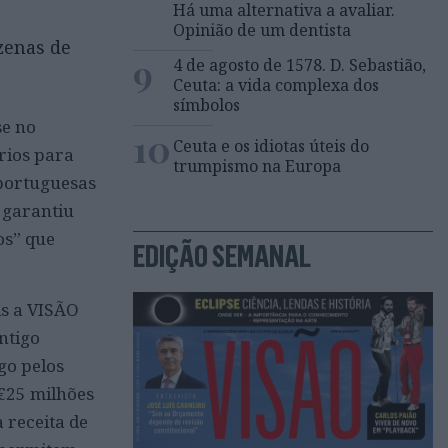
Há uma alternativa a avaliar.
Opinião de um dentista
zenas de
9
4 de agosto de 1578. D. Sebastião,
Ceuta: a vida complexa dos
símbolos
se no
10
Ceuta e os idiotas úteis do
rios para
trumpismo na Europa
 portuguesas
 garantiu
os” que
EDIÇÃO SEMANAL
is a VISÃO
ntigo
go pelos
 €25 milhões
 receita de