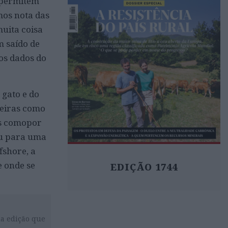
e permitem
os nota das
muita coisa
m saído de
os dados do
 gato e do
teiras como
ís comopor
Ou para uma
fshore, a
e onde se
EDIÇÃO 1744
da edição que