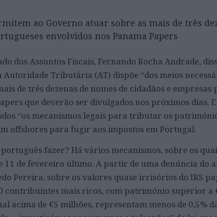
mitem ao Governo atuar sobre as mais de três de
ortugueses envolvidos nos Panama Papers
tado dos Assuntos Fiscais, Fernando Rocha Andrade, dis
 Autoridade Tributária (AT) dispõe “dos meios necessá
mais de três dezenas de nomes de cidadãos e empresas
pers que deverão ser divulgados nos próximos dias. E
odos “os mecanismos legais para tributar os patrimóni
m offshores para fugir aos impostos em Portugal.
 português fazer? Há vários mecanismos, sobre os qua
e 11 de fevereiro último. A partir de uma denúncia do a
edo Pereira, sobre os valores quase irrisórios do IRS pa
0 contribuintes mais ricos, com património superior a
al acima de €5 milhões, representam menos de 0,5% da