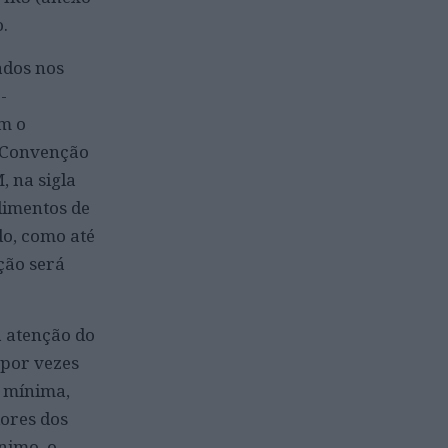
.
ados nos
-
am o
a Convenção
, na sigla
ndimentos de
ido, como até
ção será
a atenção do
 por vezes
a mínima,
dores dos
nimo, o