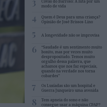
3
Covas do Barroso: A luta por um
modo de vida
4
Quem é Deus para uma criança?
Opinião de José Brissos-Lino
5
A longevidade não se improvisa
6
“Saudade é um sentimento muito
bonito, mas por vezes muito
despropositado. Temos muito
orgulho dessa palavra, que
achamos que nos faz especiais,
quando na verdade nos torna
cobardes’’
7
Os Lusíadas são um hospital e
Guerra Junqueiro uma avenida
8
Tem apneia do sono e não
consegue usar a máquina CPAP?