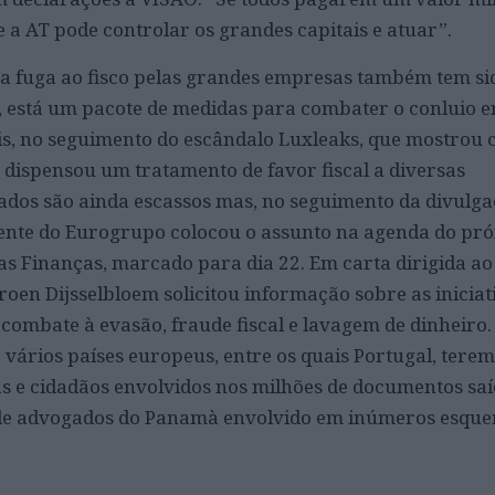
e a AT pode controlar os grandes capitais e atuar”.
a fuga ao fisco pelas grandes empresas também tem si
 está um pacote de medidas para combater o conluio e
is, no seguimento do escândalo Luxleaks, que mostrou
ispensou um tratamento de favor fiscal a diversas
tados são ainda escassos mas, no seguimento da divulg
ente do Eurogrupo colocou o assunto na agenda do pr
as Finanças, marcado para dia 22. Em carta dirigida ao
roen Dijsselbloem solicitou informação sobre as iniciat
combate à evasão, fraude fiscal e lavagem de dinheiro.
e vários países europeus, entre os quais Portugal, tere
s e cidadãos envolvidos nos milhões de documentos saí
 de advogados do Panamà envolvido em inúmeros esqu