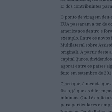
E) dos contribuintes para
O ponto de viragem deu-s
EUA passaram a ter de c
americanos dentro e for
exemplo. Entre os novos 
Multilateral sobre Assis
original). A partir deste
capital (juros, dividendos
agora) entre os países si
feito em setembro de 201
Claro que, à medida que 
fisco, já que as diferenç
mínimas. Qual é então a 
para particulares e empr
Impostos, Paulo Ralha, e