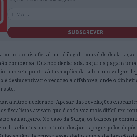
SUBSCREVER
 num paraíso fiscal não é ilegal – mas é de declaração
, não compensa. Quando declarada, os juros pagam uma
rior em sete pontos à taxa aplicada sobre um vulgar d
o é desincentivar o recurso a offshores, onde o dinheir
rasto.
dar, a ritmo acelerado. Apesar das revelações chocante
s fiscalistas avisam que é cada vez mais difícil ter con
 no estrangeiro. No caso da Suíça, os bancos já comu
em dos clientes o montante dos juros pagos pelos depósi
árias só têm de cruzar esses dados com a declaração de