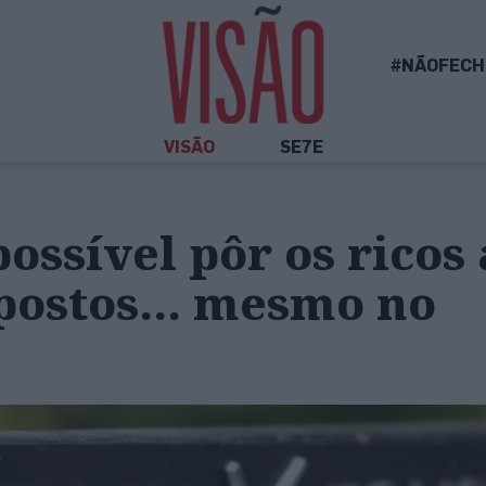
#NÃOFECH
VISÃO
SE7E
ossível pôr os ricos 
postos… mesmo no