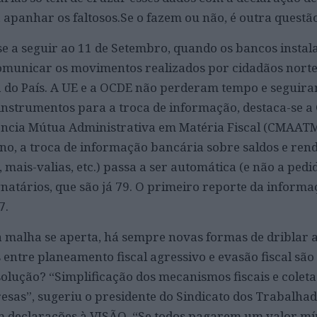
 apanhar os faltosos.Se o fazem ou não, é outra questão
e a seguir ao 11 de Setembro, quando os bancos instal
omunicar os movimentos realizados por cidadãos norte
a do País. A UE e a OCDE não perderam tempo e seguir
instrumentos para a troca de informação, destaca-se 
tência Mútua Administrativa em Matéria Fiscal (CMAATM
 ano, a troca de informação bancária sobre saldos e re
, mais-valias, etc.) passa a ser automática (e não a ped
gnatários, que são já 79. O primeiro reporte da informa
7.
a malha se aperta, há sempre novas formas de driblar 
as entre planeamento fiscal agressivo e evasão fiscal são
solução? “Simplificação dos mecanismos fiscais e colet
esas”, sugeriu o presidente do Sindicato dos Trabalha
m declarações à VISÃO. “Se todos pagarem um valor mí