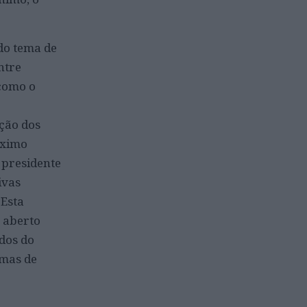
do tema de
ntre
 como o
ação dos
óximo
 presidente
ivas
 Esta
m aberto
dos do
emas de