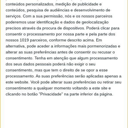
As touradas representam o País?
conteúdos personalizados, medição de publicidade e
Perguntem ao povo
conteúdos, pesquisa de audiências e desenvolvimento de
serviços.
Com a sua permissão, nós e os nossos parceiros
poderemos usar identificação e dados de geolocalização
precisos através da procura de dispositivos. Poderá clicar para
consentir o processamento por nossa parte e pela parte dos
nossos 1019 parceiros, conforme descrito acima. Em
alternativa, pode aceder a informações mais pormenorizadas e
alterar as suas preferências antes de consentir ou recusar o
consentimento.
Tenha em atenção que algum processamento
dos seus dados pessoais poderá não exigir o seu
consentimento, mas que tem o direito de se opor a esse
processamento. As suas preferências serão aplicadas apenas a
este website. Você pode alterar suas preferências ou retirar seu
consentimento a qualquer momento voltando a este site e
SIMBALINOS À SEXTA
clicando no botão "Privacidade" na parte inferior da página.
Cartoon: Um Simbalino à Sexta, por
José António Fundo