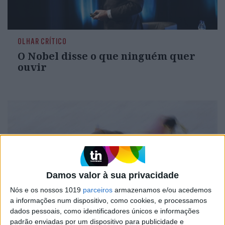
OLHAR CRÍTICO
O Nobel disse o que ninguém quer
ouvir
Damos valor à sua privacidade
Nós e os nossos 1019
parceiros
armazenamos e/ou acedemos
a informações num dispositivo, como cookies, e processamos
dados pessoais, como identificadores únicos e informações
OPINIÃO
padrão enviadas por um dispositivo para publicidade e