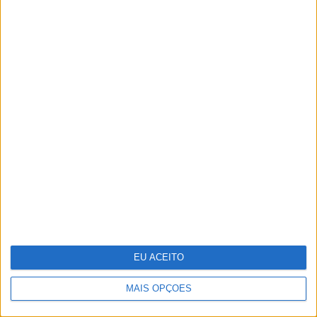
Da Varanda ao Jardim: Viva o
Exterior com a Nova Coleção JYSK
EU ACEITO
MAIS OPÇÕES