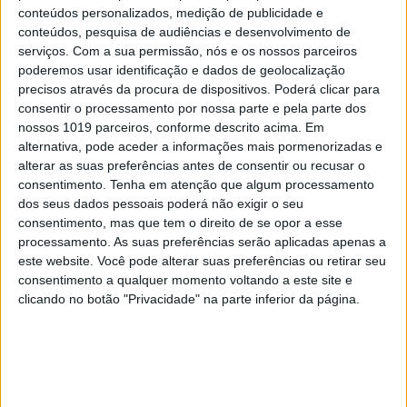
Eclipse: Ciência, lendas e história
conteúdos personalizados, medição de publicidade e
conteúdos, pesquisa de audiências e desenvolvimento de
serviços.
Com a sua permissão, nós e os nossos parceiros
poderemos usar identificação e dados de geolocalização
precisos através da procura de dispositivos. Poderá clicar para
consentir o processamento por nossa parte e pela parte dos
nossos 1019 parceiros, conforme descrito acima. Em
alternativa, pode aceder a informações mais pormenorizadas e
alterar as suas preferências antes de consentir ou recusar o
consentimento.
Tenha em atenção que algum processamento
dos seus dados pessoais poderá não exigir o seu
consentimento, mas que tem o direito de se opor a esse
processamento. As suas preferências serão aplicadas apenas a
este website. Você pode alterar suas preferências ou retirar seu
PENSAR
consentimento a qualquer momento voltando a este site e
A violência que o sistema resiste
clicando no botão "Privacidade" na parte inferior da página.
em ver. Opinião, a quatro mãos, de
um advogado e um psicólogo