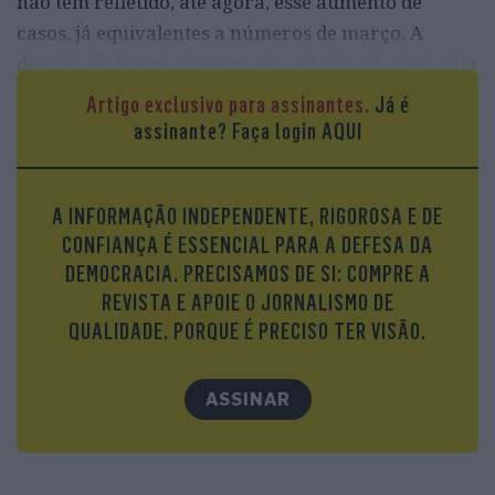
não tem refletido, até agora, esse aumento de
casos, já equivalentes a números de março. A
descida de internamentos, em enfermaria, tem sido
uma tendência com poucos dias de exceção e a
Artigo exclusivo para assinantes.
Já é
entrada de doentes nas UCI andam num sobe e
assinante?
Faça login AQUI
desce, por baixo, que não preocupa as autoridades
de saúde e que, sobretudo, em nada corresponde
A INFORMAÇÃO INDEPENDENTE, RIGOROSA E DE
ao aumento sustentado de novos casos.
CONFIANÇA É ESSENCIAL PARA A DEFESA DA
Este artigo é exclusivo para assinantes. Clique
DEMOCRACIA. PRECISAMOS DE SI: COMPRE A
aqui para continuar a ler
REVISTA E APOIE O JORNALISMO DE
QUALIDADE. PORQUE É PRECISO TER VISÃO.
ASSINAR