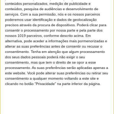
conteúdos personalizados, medição de publicidade e
A CULTURA É ALIMENTO. JOANA
conteúdos, pesquisa de audiências e desenvolvimento de
RIBEIRO NA CAPA DA PRIMA
serviços.
Com a sua permissão, nós e os nossos parceiros
poderemos usar identificação e dados de geolocalização
precisos através da procura de dispositivos. Poderá clicar para
consentir o processamento por nossa parte e pela parte dos
nossos 1019 parceiros, conforme descrito acima. Em
MAIS VISTOS
alternativa, pode aceder a informações mais pormenorizadas e
alterar as suas preferências antes de consentir ou recusar o
consentimento.
Tenha em atenção que algum processamento
1
Linha Circular do Metropolitano:
dos seus dados pessoais poderá não exigir o seu
O carrossel de turistas que
consentimento, mas que tem o direito de se opor a esse
afastará quem trabalha em
processamento. As suas preferências serão aplicadas apenas a
Lisboa
este website. Você pode alterar suas preferências ou retirar seu
2
consentimento a qualquer momento voltando a este site e
Celebridades que viram os seus
clicando no botão "Privacidade" na parte inferior da página.
vídeos íntimos na Internet
3
Quem é Deus para uma criança?
Opinião de José Brissos-Lino
Covas do Barroso: A luta por um