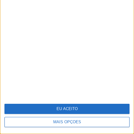
O "look" de Letizia no
reencontro com a filha
em Marín
EU ACEITO
MAIS OPÇÕES