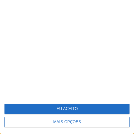
MAIS NOTÍCIAS
EU ACEITO
A VISÃO Se7e desta
MAIS OPÇÕES
semana – edição 1744