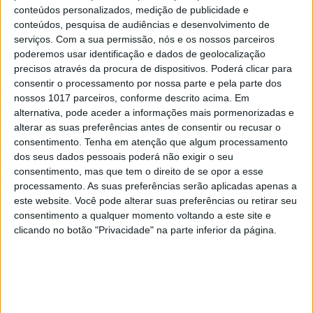
conteúdos personalizados, medição de publicidade e
conteúdos, pesquisa de audiências e desenvolvimento de
serviços.
Com a sua permissão, nós e os nossos parceiros
poderemos usar identificação e dados de geolocalização
precisos através da procura de dispositivos. Poderá clicar para
consentir o processamento por nossa parte e pela parte dos
Alberto Giacometti – What Meets the Eye
nossos 1017 parceiros, conforme descrito acima. Em
SMK National Gallery of Denmark, Copenhaga
alternativa, pode aceder a informações mais pormenorizadas e
10 de fevereiro a 20 de maio de 2024
alterar as suas preferências antes de consentir ou recusar o
consentimento.
Tenha em atenção que algum processamento
Embora tenha trabalhado em diferentes artes, Alberto
dos seus dados pessoais poderá não exigir o seu
Giacometti ficou reconhecido pela sua escultura.
consentimento, mas que tem o direito de se opor a esse
Nascido na Suíça em 1901, as suas peças são
processamento. As suas preferências serão aplicadas apenas a
este website. Você pode alterar suas preferências ou retirar seu
marcadas pela filosofia, pela experiência humana e
consentimento a qualquer momento voltando a este site e
pelas duas guerras mundiais. Comissariada em
clicando no botão "Privacidade" na parte inferior da página.
colaboração com a Fondation Giacometti, em Paris,
esta exposição de 90 obras, dedica-se sobretudo a
investigar as décadas de 20 e 30, fundamentais no
desenvolvimento do artista, com a apresentação de