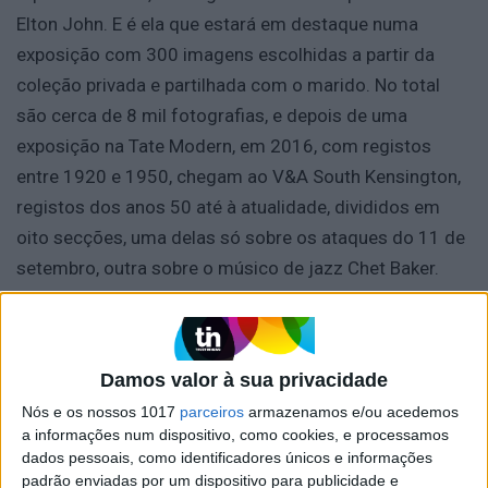
Elton John. E é ela que estará em destaque numa
exposição com 300 imagens escolhidas a partir da
coleção privada e partilhada com o marido. No total
são cerca de 8 mil fotografias, e depois de uma
exposição na Tate Modern, em 2016, com registos
entre 1920 e 1950, chegam ao V&A South Kensington,
registos dos anos 50 até à atualidade, divididos em
oito secções, uma delas só sobre os ataques do 11 de
setembro, outra sobre o músico de jazz Chet Baker.
Damos valor à sua privacidade
Nós e os nossos 1017
parceiros
armazenamos e/ou acedemos
a informações num dispositivo, como cookies, e processamos
dados pessoais, como identificadores únicos e informações
padrão enviadas por um dispositivo para publicidade e